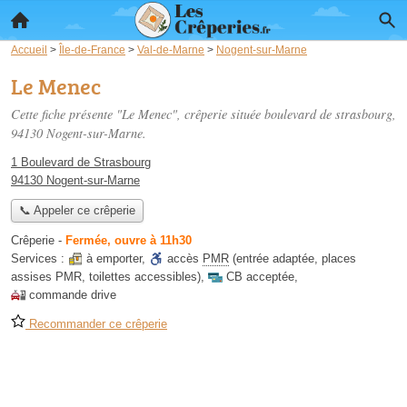
Accueil
>
Île-de-France
>
Val-de-Marne
>
Nogent-sur-Marne
Le Menec
Cette fiche présente "Le Menec", crêperie située
boulevard de strasbourg
,
94130 Nogent-sur-Marne.
1 Boulevard de Strasbourg
94130 Nogent-sur-Marne
📞 Appeler ce crêperie
Crêperie
-
Fermée, ouvre à 11h30
Services :
à emporter
,
accès
PMR
(entrée adaptée, places
assises PMR, toilettes accessibles)
,
CB acceptée
,
commande drive
Recommander ce crêperie