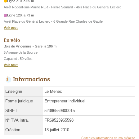
Ligne 210, à 65 m
Arrêt Nogent-sur-Marne RER - Pierre Semard - 4bis Place du General Leclerc
Ligne 120, à 73 m
Arrêt Place du Général Leclerc - 6 Grande Rue Charles de Gaulle
Voir tout
En vélo
Bois de Vincennes - Gare, à 196 m
5 Avenue de la Source
Capacité : 50 vélos
Voir tout
Informations
Enseigne
Le Menec
Forme juridique
Entrepreneur individuel
SIRET
52396559800015
N° TVA Intra.
FR69523965598
Création
13 juillet 2010
Éditer les informations de ma crêperie