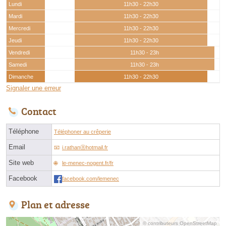
Lundi
11h30 - 22h30
Mardi
11h30 - 22h30
Mercredi
11h30 - 22h30
Jeudi
11h30 - 22h30
Vendredi
11h30 - 23h
Samedi
11h30 - 23h
Dimanche
11h30 - 22h30
Signaler une erreur
Contact
Téléphone
Téléphoner au crêperie
Email
i.rathanⓐhotmail.fr
Site web
le-menec-nogent.fr/fr
Facebook
facebook.com/lemenec
Plan et adresse
© contributeurs OpenStreetMap