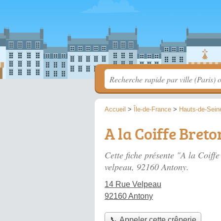
Accueil
>
Île-de-France
>
Hauts-de-Sein
A la Coiffe Bret
Cette fiche présente "A la Coiff
velpeau
, 92160 Antony.
14 Rue Velpeau
92160 Antony
📞 Appeler cette crêperie