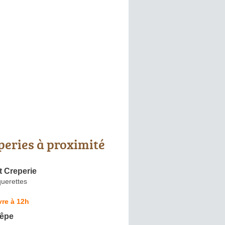
peries à proximité
t Creperie
uerettes
re à 12h
rêpe