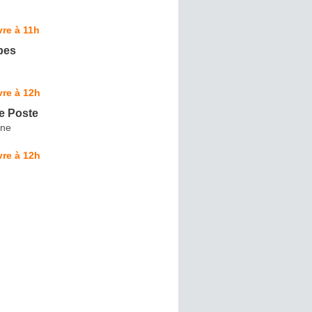
re à 11h
èpes
re à 12h
e Poste
ine
re à 12h