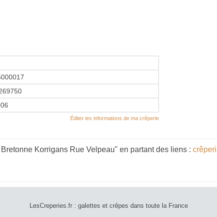
5000017
269750
006
Éditer les informations de ma crêperie
e Bretonne Korrigans Rue Velpeau" en partant des liens :
crêperi
LesCreperies.fr : galettes et crêpes dans toute la France