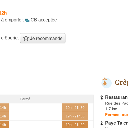
12h
à emporter
,
CB acceptée
 crêperie.
Je recommande
Crê
Restauran
Fermé
Rue des Pâq
 14h
19h - 21h30
1.7 km
Fermée, ouv
 14h
19h - 21h30
Paye Ta c
 14h
19h - 21h30