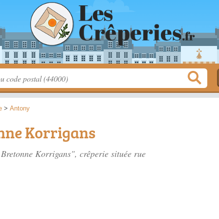
e
>
Antony
onne Korrigans
e Bretonne Korrigans", crêperie située
rue