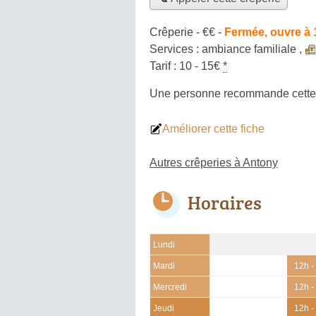
Crêperie -
€€
-
Fermée, ouvre à 
Services :
ambiance familiale
,
Tarif :
10 - 15€
*
Une personne
recommande
cette
Améliorer cette fiche
Autres crêperies à Antony
Horaires
Lundi
Mardi
12h -
Mercredi
12h -
Jeudi
12h -