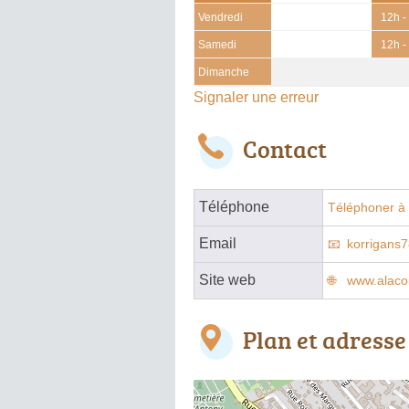
Vendredi
12h -
Samedi
12h -
Dimanche
Signaler une erreur
Contact
Téléphone
Téléphoner à 
Email
korrigans
Site web
www.alaco
Plan et adresse