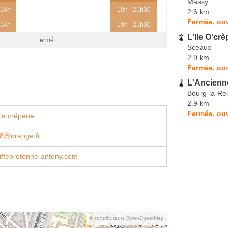
Massy
 14h
19h - 21h30
2.6 km
Fermée, ouv
 14h
19h - 21h30
L'Ile O'cr
Fermé
Sceaux
2.9 km
Fermée, ouv
L'Ancienn
Bourg-la-Re
2.9 km
Fermée, ouv
la crêperie
78ⓐorange.fr
iffebretonne-antony.com
© contributeurs OpenStreetMap