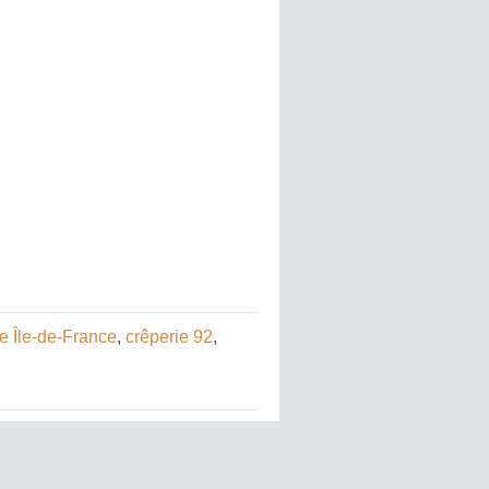
e Île-de-France
,
crêperie 92
,