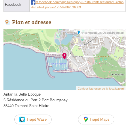
m.facebook.com/pages/category/Restaurant/Restaurant-Antan
Facebook
-la-Belle-Epoque-175592862536389
Plan et adresse
© contributeurs OpenStreetMap
Corriger l’adresse ou la localisation
Antan la Belle Epoque
5 Résidence du Port 2 Port Bourgenay
85440 Talmont-Saint-Hilaire
Trajet Waze
Trajet Maps