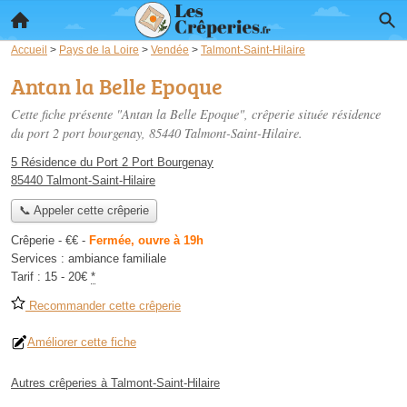
Accueil
>
Pays de la Loire
>
Vendée
>
Talmont-Saint-Hilaire
Antan la Belle Epoque
Cette fiche présente "Antan la Belle Epoque", crêperie située
résidence
du port 2 port bourgenay
, 85440 Talmont-Saint-Hilaire.
5 Résidence du Port 2 Port Bourgenay
85440 Talmont-Saint-Hilaire
📞 Appeler cette crêperie
Crêperie -
€€
-
Fermée, ouvre à 19h
Services :
ambiance familiale
Tarif :
15 - 20€
*
Recommander cette crêperie
Améliorer cette fiche
Autres crêperies à Talmont-Saint-Hilaire