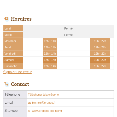
Horaires
Lundi
Fermé
Mardi
Fermé
Mercredi
12h - 14h
19h - 22h
Jeudi
12h - 14h
19h - 22h
Vendredi
12h - 14h
19h - 22h
Samedi
12h - 14h
19h - 22h
Dimanche
12h - 14h
19h - 22h
Signaler une erreur
Contact
Téléphone
Téléphoner à la crêperie
Email
ble.noirⓐorange.fr
Site web
www.creperie-ble-noir.fr