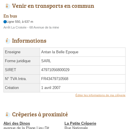
Venir en transports en commun
En bus
Ligne 550, à 637 m
Arrêt La Croisée - 68 Avenue de la mine
Informations
Enseigne
Antan la Belle Epoque
Forme juridique
SARL
SIRET
47971056800029
N° TVA Intra.
FR43479710568
Création
1 avril 2007
Éditer les informations de ma crêperie
Crêperies à proximité
Abri des Dinos
La Petite Crêperie
avenue de la Plage Lieu Dit
Rue Nationale