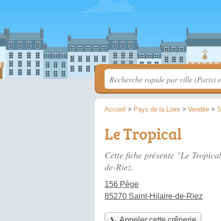
Accueil
>
Pays de la Loire
>
Vendée
>
S
Le Tropical
Cette fiche présente "Le Tropica
de-Riez.
156 Pège
85270 Saint-Hilaire-de-Riez
📞 Appeler cette crêperie