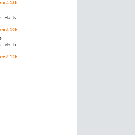
re à 12h
de-Monts
re à 10h
e
de-Monts
re à 12h