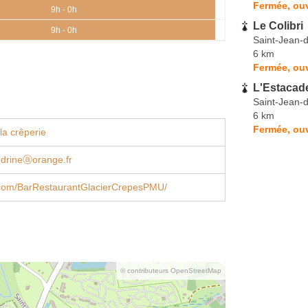
Fermée, ouv
9h - 0h
Le Colibri
9h - 0h
Saint-Jean-
6 km
Fermée, ouv
L'Estacad
Saint-Jean-
6 km
Fermée, ouv
la crêperie
ndrineⓐorange.fr
com/BarRestaurantGlacierCrepesPMU/
© contributeurs OpenStreetMap