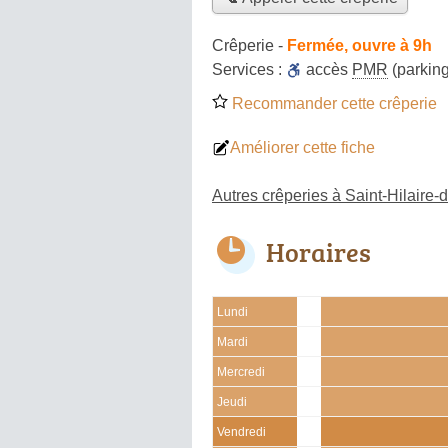
Crêperie
-
Fermée, ouvre à 9h
Services :
accès
PMR
(parking
Recommander cette crêperie
Améliorer cette fiche
Autres crêperies à Saint-Hilaire-
Horaires
Lundi
Mardi
Mercredi
Jeudi
Vendredi