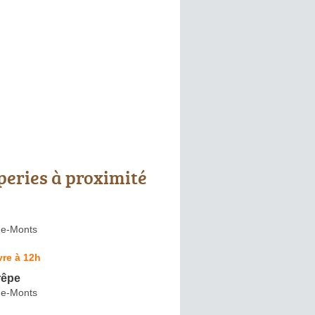
peries à proximité
de-Monts
re à 12h
rêpe
de-Monts