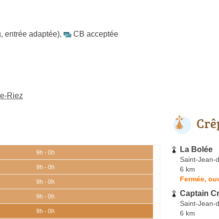
, entrée adaptée)
,
CB acceptée
de-Riez
Crê
La Bolée
9h - 0h
Saint-Jean-
9h - 0h
6 km
Fermée, ouv
9h - 0h
Captain C
9h - 0h
Saint-Jean-
9h - 0h
6 km