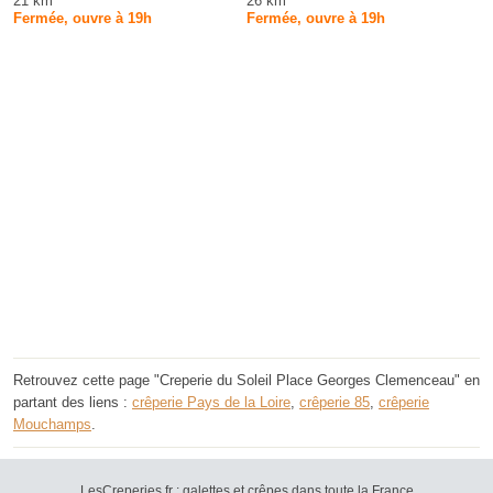
21 km
26 km
Fermée, ouvre à 19h
Fermée, ouvre à 19h
Retrouvez cette page "Creperie du Soleil Place Georges Clemenceau" en
partant des liens :
crêperie Pays de la Loire
,
crêperie 85
,
crêperie
Mouchamps
.
LesCreperies.fr : galettes et crêpes dans toute la France