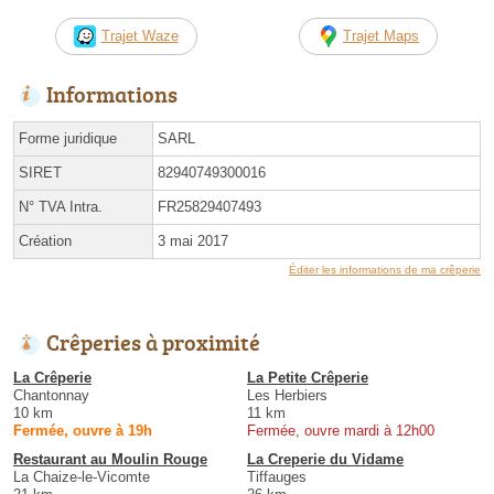
Trajet Waze
Trajet Maps
Informations
Forme juridique
SARL
SIRET
82940749300016
N° TVA Intra.
FR25829407493
Création
3 mai 2017
Éditer les informations de ma crêperie
Crêperies à proximité
La Crêperie
La Petite Crêperie
Chantonnay
Les Herbiers
10 km
11 km
Fermée, ouvre à 19h
Fermée, ouvre mardi à 12h00
Restaurant au Moulin Rouge
La Creperie du Vidame
La Chaize-le-Vicomte
Tiffauges