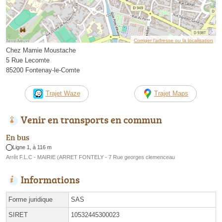
Corriger l’adresse ou la localisation
Chez Mamie Moustache
5 Rue Lecomte
85200 Fontenay-le-Comte
Trajet Waze
Trajet Maps
Venir en transports en commun
En bus
Ligne 1, à 116 m
Arrêt F.L.C - MAIRIE (ARRET FONTELY - 7 Rue georges clemenceau
Informations
Forme juridique
SAS
SIRET
10532445300023