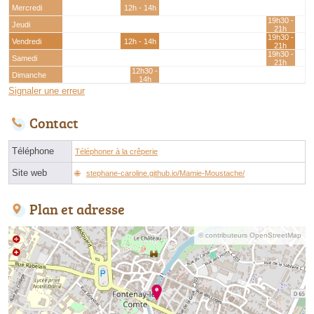
Mercredi
12h - 14h
19h30 -
Jeudi
21h
19h30 -
Vendredi
12h - 14h
21h
19h30 -
Samedi
21h
12h30 -
Dimanche
14h
Signaler une erreur
Contact
Téléphone
Téléphoner à la crêperie
Site web
stephane-caroline.github.io/Mamie-Moustache/
Plan et adresse
© contributeurs OpenStreetMap