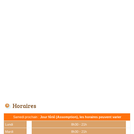
Horaires
Samedi prochain :
Jour férié (Assomption), les horaires peuvent varier
Lundi
8h30 - 21h
Mardi
8h30 - 21h