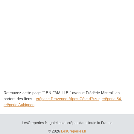
Retrouvez cette page "“ EN FAMILLE ” avenue Frédéric Mistral" en
partant des liens :
crêperie Provence-Alpes-Côte d'Azur
,
crêperie 84
,
crêperie Aubignan
.
LesCreperies.fr : galettes et crêpes dans toute la France
© 2026
LesCreperies.fr