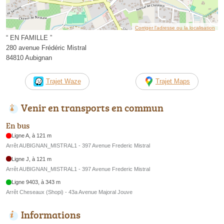
Corriger l’adresse ou la localisation
“ EN FAMILLE ”
280 avenue Frédéric Mistral
84810 Aubignan
Trajet Waze
Trajet Maps
Venir en transports en commun
En bus
Ligne A, à 121 m
Arrêt AUBIGNAN_MISTRAL1 - 397 Avenue Frederic Mistral
Ligne J, à 121 m
Arrêt AUBIGNAN_MISTRAL1 - 397 Avenue Frederic Mistral
Ligne 9403, à 343 m
Arrêt Cheseaux (Shopi) - 43a Avenue Majoral Jouve
Informations