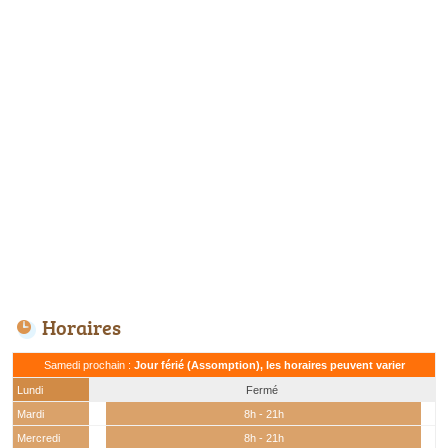
Horaires
Samedi prochain :
Jour férié (Assomption), les horaires peuvent varier
Lundi
Fermé
Mardi
8h - 21h
Mercredi
8h - 21h