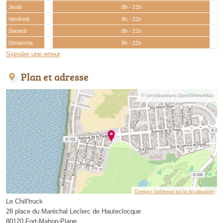
Jeudi
8h - 21h
Vendredi
8h - 21h
Samedi
8h - 21h
Dimanche
8h - 21h
Signaler une erreur
Plan et adresse
© contributeurs OpenStreetMap
Corriger l’adresse ou la localisation
Le Chill'truck
28 place du Maréchal Leclerc de Hauteclocque
80120 Fort-Mahon-Plage