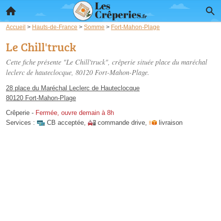
Accueil
>
Hauts-de-France
>
Somme
>
Fort-Mahon-Plage
Le Chill'truck
Cette fiche présente "Le Chill'truck", crêperie située
place du maréchal
leclerc de hauteclocque
, 80120 Fort-Mahon-Plage.
28 place du Maréchal Leclerc de Hauteclocque
80120 Fort-Mahon-Plage
Crêperie
-
Fermée, ouvre demain à 8h
Services :
CB acceptée
,
commande drive
,
livraison