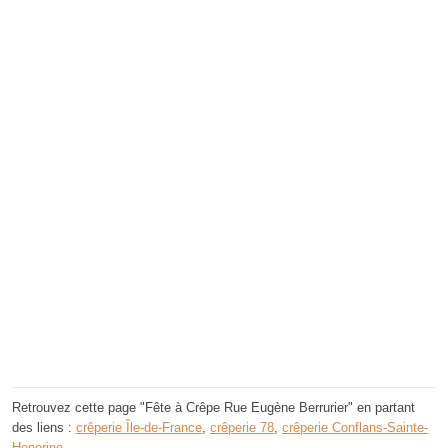
Retrouvez cette page "Fête à Crêpe Rue Eugène Berrurier" en partant
des liens :
crêperie Île-de-France
,
crêperie 78
,
crêperie Conflans-Sainte-
Honorine
.