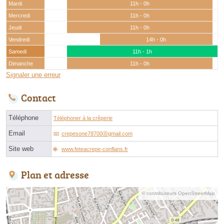
Mardi
11h - 0h
Mercredi
11h - 0h
Jeudi
11h - 0h
Vendredi
14h - 0h
Samedi
11h - 1h
Dimanche
11h - 0h
Signaler une erreur
Contact
Téléphone
Téléphoner à la crêperie
Email
crepesone78700ⓐgmail.com
Site web
www.feteacrepe-conflans.fr
Plan et adresse
© contributeurs OpenStreetMap