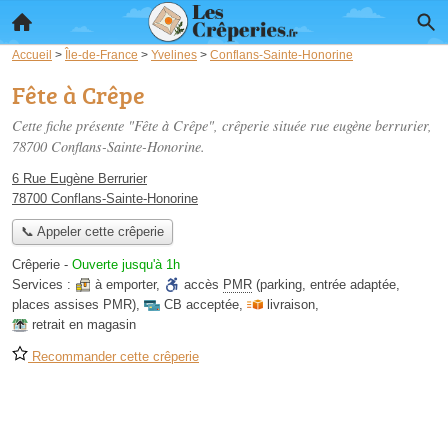
Accueil
>
Île-de-France
>
Yvelines
>
Conflans-Sainte-Honorine
Fête à Crêpe
Cette fiche présente "Fête à Crêpe", crêperie située
rue eugène berrurier
,
78700 Conflans-Sainte-Honorine.
6 Rue Eugène Berrurier
78700 Conflans-Sainte-Honorine
📞 Appeler cette crêperie
Crêperie
-
Ouverte jusqu'à 1h
Services :
à emporter
,
accès
PMR
(parking, entrée adaptée,
places assises PMR)
,
CB acceptée
,
livraison
,
retrait en magasin
Recommander cette crêperie