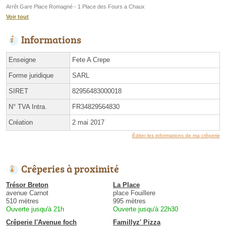
Arrêt Gare Place Romagné - 1 Place des Fours a Chaux
Voir tout
Informations
Enseigne
Fete A Crepe
Forme juridique
SARL
SIRET
82956483000018
N° TVA Intra.
FR34829564830
Création
2 mai 2017
Éditer les informations de ma crêperie
Crêperies à proximité
Trésor Breton
La Place
avenue Carnot
place Fouillere
510 mètres
995 mètres
Ouverte jusqu'à 21h
Ouverte jusqu'à 22h30
Crêperie l'Avenue foch
Famillyz' Pizza