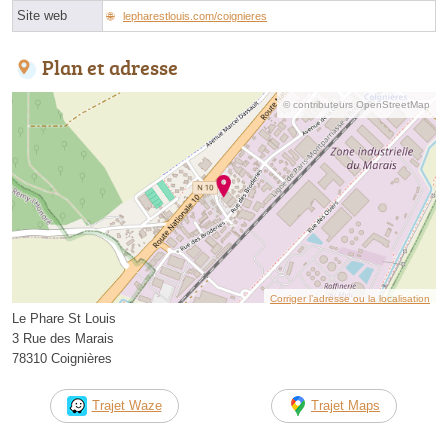
Site web
lepharestlouis.com/coignieres
Plan et adresse
© contributeurs OpenStreetMap
Corriger l’adresse ou la localisation
Le Phare St Louis
3 Rue des Marais
78310 Coignières
Trajet Waze
Trajet Maps