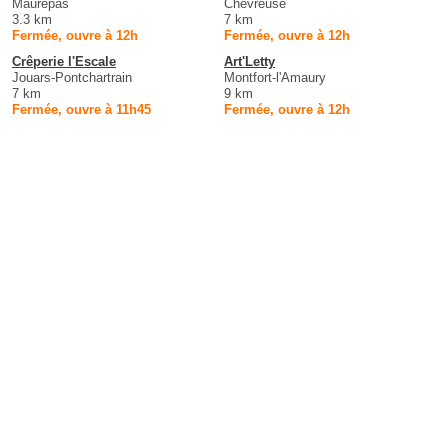
Maurepas
Chevreuse
3.3 km
7 km
Fermée, ouvre à 12h
Fermée, ouvre à 12h
Crêperie l'Escale
Art'Letty
Jouars-Pontchartrain
Montfort-l'Amaury
7 km
9 km
Fermée, ouvre à 11h45
Fermée, ouvre à 12h