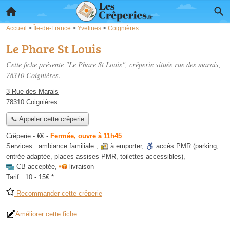
Accueil
>
Île-de-France
>
Yvelines
>
Coignières
Le Phare St Louis
Cette fiche présente "Le Phare St Louis", crêperie située
rue des marais
,
78310 Coignières.
3 Rue des Marais
78310 Coignières
📞 Appeler cette crêperie
Crêperie -
€€
-
Fermée, ouvre à 11h45
Services :
ambiance familiale
,
à emporter
,
accès
PMR
(parking,
entrée adaptée, places assises PMR, toilettes accessibles)
,
CB acceptée
,
livraison
Tarif :
10 - 15€
*
Recommander cette crêperie
Améliorer cette fiche