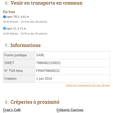
Venir en transports en commun
En bus
Ligne 7812, à 61 m
Arrêt Marais - 24 Rue des Broderies
Ligne 12, à 71 m
Arrêt Marais - 29 Rue des Broderies
Informations
Forme juridique
SARL
SIRET
79984822100021
N° TVA Intra.
FR94799848221
Création
1 juin 2014
Éditer les informations de ma crêperie
Crêperies à proximité
Crep's Café
Crêperie Cavrosa