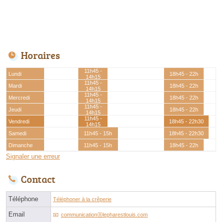
Horaires
11h45 -
Lundi
18h45 - 22h
14h15
11h45 -
Mardi
18h45 - 22h
14h15
11h45 -
Mercredi
18h45 - 22h
14h15
11h45 -
Jeudi
18h45 - 22h
14h15
11h45 -
Vendredi
18h45 - 22h30
14h15
Samedi
11h45 - 15h
18h45 - 22h30
Dimanche
11h45 - 15h
18h45 - 22h
Signaler une erreur
Contact
Téléphone
Téléphoner à la crêperie
Email
communicationⓐlepharestlouis.com