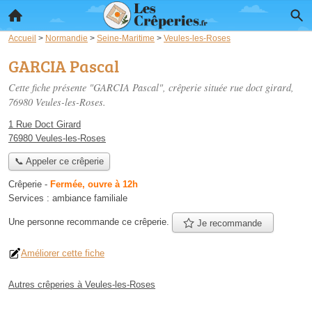
Accueil
>
Normandie
>
Seine-Maritime
>
Veules-les-Roses
GARCIA Pascal
Cette fiche présente "GARCIA Pascal", crêperie située
rue doct girard
,
76980 Veules-les-Roses.
1 Rue Doct Girard
76980 Veules-les-Roses
📞 Appeler ce crêperie
Crêperie
-
Fermée, ouvre à 12h
Services :
ambiance familiale
Une personne
recommande
ce crêperie.
Je recommande
Améliorer cette fiche
Autres crêperies à Veules-les-Roses