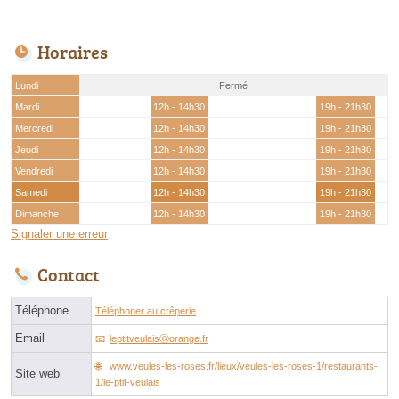
Horaires
Lundi
Fermé
Mardi
12h - 14h30
19h - 21h30
Mercredi
12h - 14h30
19h - 21h30
Jeudi
12h - 14h30
19h - 21h30
Vendredi
12h - 14h30
19h - 21h30
Samedi
12h - 14h30
19h - 21h30
Dimanche
12h - 14h30
19h - 21h30
Signaler une erreur
Contact
Téléphone
Téléphoner au crêperie
Email
leptitveulaisⓐorange.fr
www.veules-les-roses.fr/lieux/veules-les-roses-1/restaurants-
Site web
1/le-ptit-veulais