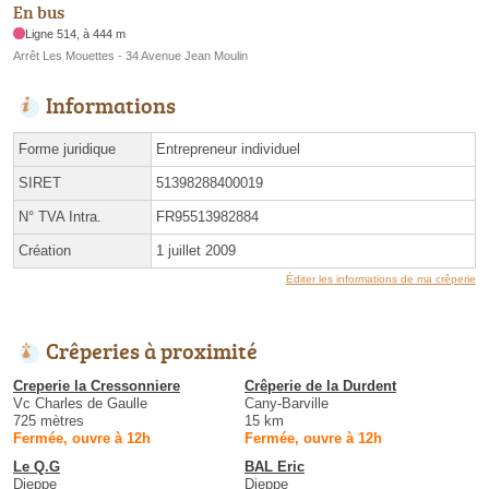
En bus
Ligne 514, à 444 m
Arrêt Les Mouettes - 34 Avenue Jean Moulin
Informations
Forme juridique
Entrepreneur individuel
SIRET
51398288400019
N° TVA Intra.
FR95513982884
Création
1 juillet 2009
Éditer les informations de ma crêperie
Crêperies à proximité
Creperie la Cressonniere
Crêperie de la Durdent
Vc Charles de Gaulle
Cany-Barville
725 mètres
15 km
Fermée, ouvre à 12h
Fermée, ouvre à 12h
Le Q.G
BAL Eric
Dieppe
Dieppe