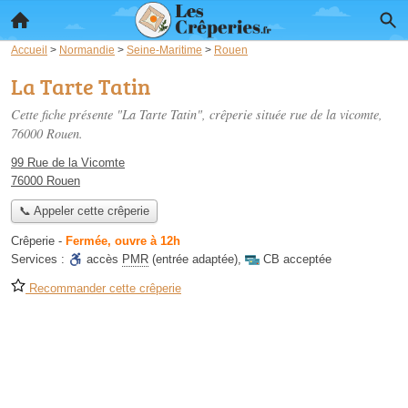
Accueil
>
Normandie
>
Seine-Maritime
>
Rouen
La Tarte Tatin
Cette fiche présente "La Tarte Tatin", crêperie située
rue de la vicomte
,
76000 Rouen.
99 Rue de la Vicomte
76000 Rouen
📞 Appeler cette crêperie
Crêperie
-
Fermée, ouvre à 12h
Services :
accès
PMR
(entrée adaptée)
,
CB acceptée
Recommander cette crêperie