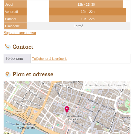
Jeudi
12h - 21h30
Vendredi
12h - 22h
Samedi
12h - 22h
Dimanche
Fermé
Signaler une erreur
Contact
Téléphone
Téléphoner à la crêperie
Plan et adresse
© contributeurs OpenStreetMap