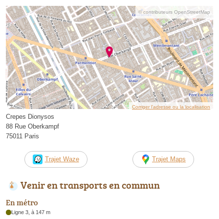
© contributeurs OpenStreetMap
Corriger l’adresse ou la localisation
Crepes Dionysos
88 Rue Oberkampf
75011 Paris
Trajet Waze
Trajet Maps
Venir en transports en commun
En métro
Ligne 3, à 147 m