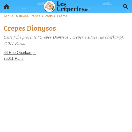
Accueil
>
Île-de-France
>
Paris
>
11ème
Crepes Dionysos
Cette fiche présente "Crepes Dionysos", crêperie située
rue oberkampf
,
75011 Paris.
88 Rue Oberkampf
75011 Paris