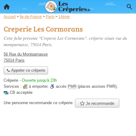
Accueil
>
Île-de-France
>
Paris
>
14ème
Creperie Les Cormorans
Cette fiche présente "Creperie Les Cormorans", crêperie située
rue du
montparnasse
, 75014 Paris.
56 Rue du Montparnasse
75014 Paris
📞 Appeler ce crêperie
Crêperie
-
Ouverte jusqu'à 23h
Services :
à emporter
,
accès
PMR
(places assises PMR)
,
CB acceptée
Une personne
recommande
ce crêperie.
Je recommande