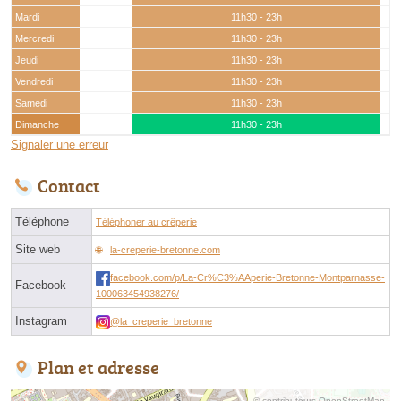
Mardi
11h30 - 23h
Mercredi
11h30 - 23h
Jeudi
11h30 - 23h
Vendredi
11h30 - 23h
Samedi
11h30 - 23h
Dimanche
11h30 - 23h
Signaler une erreur
Contact
Téléphone
Téléphoner au crêperie
Site web
la-creperie-bretonne.com
facebook.com/p/La-Cr%C3%AAperie-Bretonne-Montparnasse-
Facebook
100063454938276/
Instagram
@la_creperie_bretonne
Plan et adresse
© contributeurs OpenStreetMap