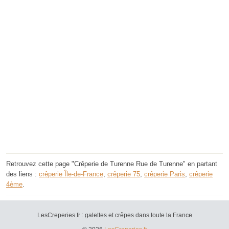
Retrouvez cette page "Crêperie de Turenne Rue de Turenne" en partant
des liens :
crêperie Île-de-France
,
crêperie 75
,
crêperie Paris
,
crêperie
4ème
.
LesCreperies.fr : galettes et crêpes dans toute la France