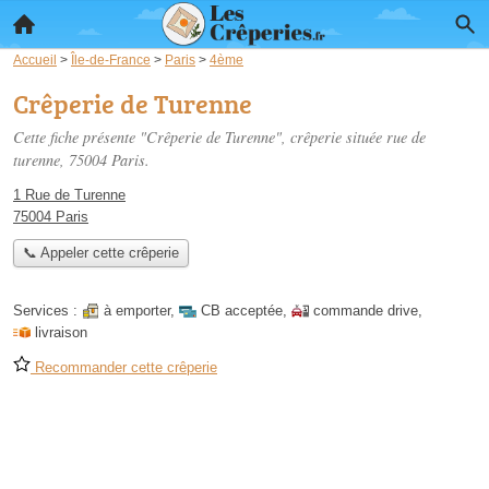
Accueil
>
Île-de-France
>
Paris
>
4ème
Crêperie de Turenne
Cette fiche présente "Crêperie de Turenne", crêperie située
rue de
turenne
, 75004 Paris.
1 Rue de Turenne
75004 Paris
📞 Appeler cette crêperie
Services :
à emporter
,
CB acceptée
,
commande drive
,
livraison
Recommander cette crêperie