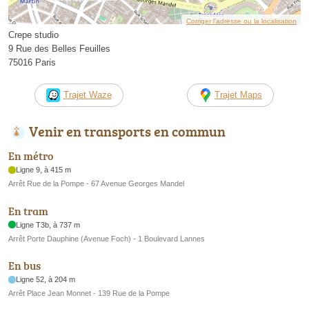
Corriger l’adresse ou la localisation
Crepe studio
9 Rue des Belles Feuilles
75016 Paris
Trajet Waze
Trajet Maps
Venir en transports en commun
En métro
Ligne 9, à 415 m
Arrêt Rue de la Pompe - 67 Avenue Georges Mandel
En tram
Ligne T3b, à 737 m
Arrêt Porte Dauphine (Avenue Foch) - 1 Boulevard Lannes
En bus
Ligne 52, à 204 m
Arrêt Place Jean Monnet - 139 Rue de la Pompe