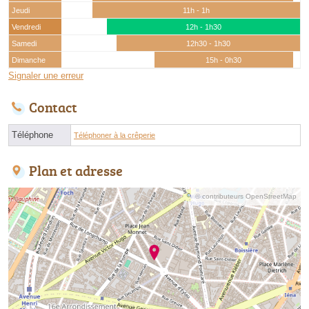
Jeudi
11h - 1h
Vendredi
12h - 1h30
Samedi
12h30 - 1h30
Dimanche
15h - 0h30
Signaler une erreur
Contact
Téléphone
Téléphoner à la crêperie
Plan et adresse
© contributeurs OpenStreetMap