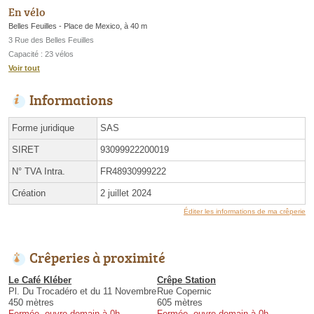
En vélo
Belles Feuilles - Place de Mexico, à 40 m
3 Rue des Belles Feuilles
Capacité : 23 vélos
Voir tout
Informations
Forme juridique
SAS
SIRET
93099922200019
N° TVA Intra.
FR48930999222
Création
2 juillet 2024
Éditer les informations de ma crêperie
Crêperies à proximité
Le Café Kléber
Crêpe Station
Pl. Du Trocadéro et du 11 Novembre
Rue Copernic
450 mètres
605 mètres
Fermée, ouvre demain à 0h
Fermée, ouvre demain à 0h