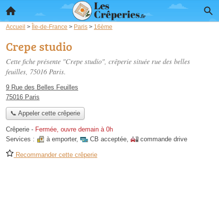
Accueil
>
Île-de-France
>
Paris
>
16ème
Crepe studio
Cette fiche présente "Crepe studio", crêperie située
rue des belles
feuilles
, 75016 Paris.
9 Rue des Belles Feuilles
75016 Paris
📞 Appeler cette crêperie
Crêperie
-
Fermée, ouvre demain à 0h
Services :
à emporter
,
CB acceptée
,
commande drive
Recommander cette crêperie