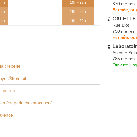
14h
19h - 22h
370 mètres
Fermée, ou
14h
19h - 22h
GALETTE -
14h
19h - 22h
Rue Biot
750 mètres
Fermée, ouv
Laboratoir
Avenue Sain
785 mètres
Ouverte jus
la crêperie
yotⓐhotmail.fr
e.fr/fr/
com/creperiechezmaxence/
xence_