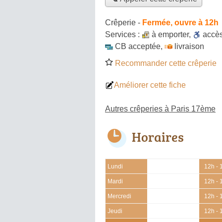
Crêperie
-
Fermée, ouvre à 12h
Services :
à emporter
,
accè
CB acceptée
,
livraison
Recommander cette crêperie
Améliorer cette fiche
Autres crêperies à Paris 17ème
Horaires
Lundi
12h - 
Mardi
12h - 
Mercredi
12h - 
Jeudi
12h - 