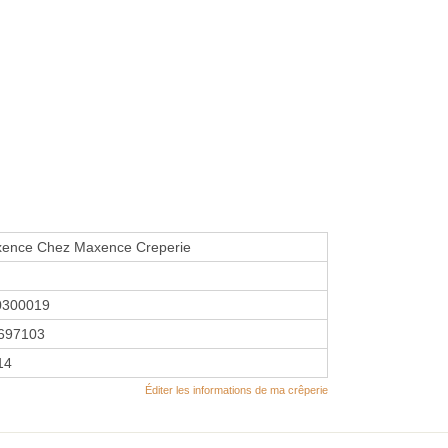
ence Chez Maxence Creperie
0300019
697103
14
Éditer les informations de ma crêperie