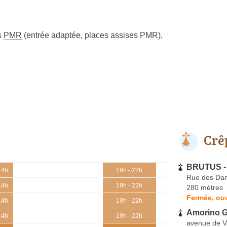
s
PMR
(entrée adaptée, places assises PMR)
,
Crê
BRUTUS - 
14h
19h - 22h
Rue des Da
14h
19h - 22h
280 mètres
Fermée, ouv
14h
19h - 22h
Amorino Ge
14h
19h - 22h
avenue de Vi