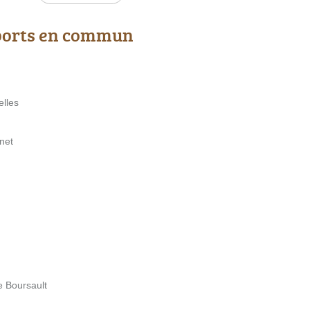
ports en commun
elles
net
e Boursault