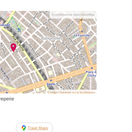
© contributeurs OpenStreetMap
Corriger l’adresse ou la localisation
eperie
Trajet Maps