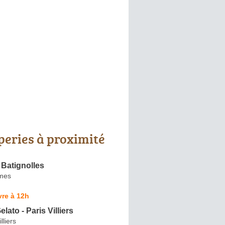
peries à proximité
Batignolles
mes
re à 12h
lato - Paris Villiers
lliers