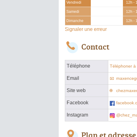
Vendredi
12h - 
Samedi
12h - 
Dimanche
12h - 
Signaler une erreur
Contact
Téléphone
Téléphoner à 
Email
maxencegu
Site web
chezmaxenc
Facebook
facebook.
Instagram
@chez_ma
Plan et adresse