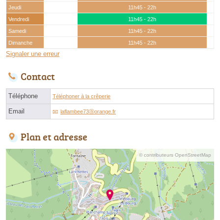
Jeudi
11h45 - 22h
Vendredi
11h45 - 22h
Samedi
11h45 - 22h
Dimanche
11h45 - 22h
Signaler une erreur
Contact
Téléphone
Téléphoner à la crêperie
Email
laflambee73ⓐorange.fr
Plan et adresse
© contributeurs OpenStreetMap