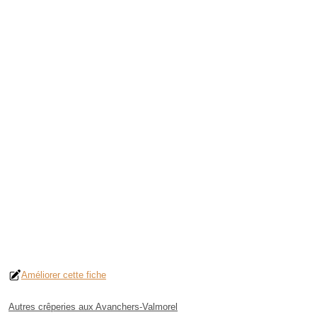
Améliorer cette fiche
Autres crêperies aux Avanchers-Valmorel