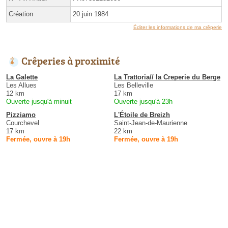
Création
20 juin 1984
Éditer les informations de ma crêperie
Crêperies à proximité
La Galette
La Trattoria// la Creperie du Berge
Les Allues
Les Belleville
12 km
17 km
Ouverte jusqu'à minuit
Ouverte jusqu'à 23h
Pizziamo
L'Étoile de Breizh
Courchevel
Saint-Jean-de-Maurienne
17 km
22 km
Fermée, ouvre à 19h
Fermée, ouvre à 19h