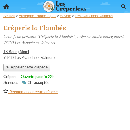
Accueil
>
Auvergne-Rhône-Alpes
>
Savoie
>
Les Avanchers-Valmorel
Crêperie la Flambée
Cette fiche présente "Crêperie la Flambée", crêperie située
bourg morel
,
73260 Les Avanchers-Valmorel.
18 Bourg Morel
73260 Les Avanchers-Valmorel
📞 Appeler cette crêperie
Crêperie
-
Ouverte jusqu'à 22h
Services :
CB acceptée
Recommander cette crêperie