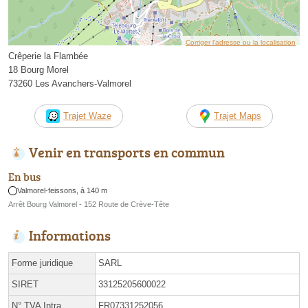
Corriger l’adresse ou la localisation
Crêperie la Flambée
18 Bourg Morel
73260 Les Avanchers-Valmorel
Trajet Waze
Trajet Maps
Venir en transports en commun
En bus
Valmorel-feissons, à 140 m
Arrêt Bourg Valmorel - 152 Route de Crève-Tête
Informations
Forme juridique
SARL
SIRET
33125205600022
N° TVA Intra.
FR07331252056