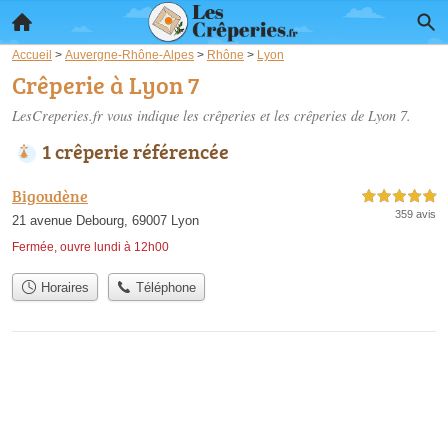
Accueil
>
Auvergne-Rhône-Alpes
>
Rhône
>
Lyon
Crêperie à Lyon 7
LesCreperies.fr vous indique les crêperies et les
crêperies de Lyon 7
.
1 crêperie référencée
Bigoudène
5,0 étoiles sur 5
359 avis
21 avenue Debourg, 69007 Lyon
Fermée, ouvre lundi à 12h00
Horaires
Téléphone