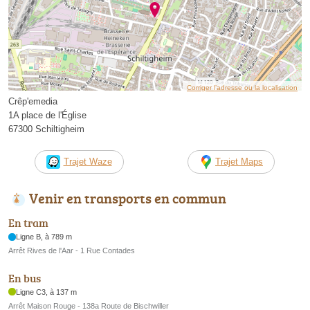
Corriger l’adresse ou la localisation
Crêp'emedia
1A place de l'Église
67300 Schiltigheim
Trajet Waze
Trajet Maps
Venir en transports en commun
En tram
Ligne B, à 789 m
Arrêt Rives de l'Aar - 1 Rue Contades
En bus
Ligne C3, à 137 m
Arrêt Maison Rouge - 138a Route de Bischwiller