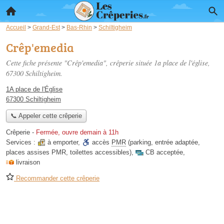
Accueil
>
Grand-Est
>
Bas-Rhin
>
Schiltigheim
Crêp'emedia
Cette fiche présente "Crêp'emedia", crêperie située
1a place de l'église
,
67300 Schiltigheim.
1A place de l'Église
67300 Schiltigheim
📞 Appeler cette crêperie
Crêperie
-
Fermée, ouvre demain à 11h
Services :
à emporter
,
accès
PMR
(parking, entrée adaptée,
places assises PMR, toilettes accessibles)
,
CB acceptée
,
livraison
Recommander cette crêperie