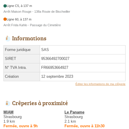
Ligne C5, à 137 m
Arrêt Maison Rouge - 138a Route de Bischwiller
Ligne 60, à 137 m
Arrêt Frida Kahlo - Passage du Cimetière
Informations
Forme juridique
SAS
SIRET
95366492700027
N° TVA Intra.
FR66953664927
Création
12 septembre 2023
Éditer les informations de ma crêperie
Crêperies à proximité
MIAM
Le Paname
Strasbourg
Strasbourg
1.9 km
2.1 km
Fermée, ouvre à 9h
Fermée, ouvre à 11h30