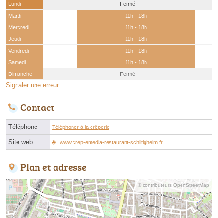
Lundi
Fermé
Mardi
11h - 18h
Mercredi
11h - 18h
Jeudi
11h - 18h
Vendredi
11h - 18h
Samedi
11h - 18h
Dimanche
Fermé
Signaler une erreur
Contact
Téléphone
Téléphoner à la crêperie
Site web
www.crep-emedia-restaurant-schiltigheim.fr
Plan et adresse
© contributeurs OpenStreetMap