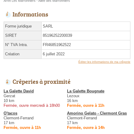
Arrêt Les Marronniers - Allée des Marronniers
Informations
Forme juridique
SARL
SIRET
85196252200039
N° TVA Intra.
FR46851962522
Création
6 juillet 2022
Éditer les informations de ma crêperie
Crêperies à proximité
La Galette David
La Galette Bougnate
Gerzat
Lezoux
10 km
16 km
Fermée, ouvre mercredi à 18h00
Fermée, ouvre à 11h
O'tacos
Amorino Gelato - Clermont Gras
Clermont-Ferrand
Clermont-Ferrand
17 km
17 km
Fermée, ouvre à 11h
Fermée, ouvre à 14h