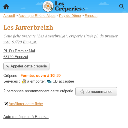
Accueil
>
Auvergne-Rhône-Alpes
>
Puy-de-Dôme
>
Ennezat
Les Auverbreizh
Cette fiche présente "Les Auverbreizh", crêperie située
pl. du premier
mai
, 63720 Ennezat.
Pl. Du Premier Mai
63720 Ennezat
📞 Appeler cette crêperie
Crêperie
-
Fermée, ouvre à 10h30
Services :
à emporter
,
CB acceptée
2 personnes
recommandent
cette crêperie.
Je recommande
Améliorer cette fiche
Autres crêperies à Ennezat