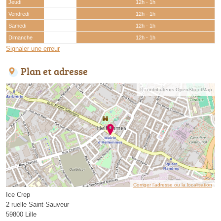
Jeudi
12h - 1h
Vendredi
12h - 1h
Samedi
12h - 1h
Dimanche
12h - 1h
Signaler une erreur
Plan et adresse
© contributeurs OpenStreetMap
Corriger l’adresse ou la localisation
Ice Crep
2 ruelle Saint-Sauveur
59800 Lille