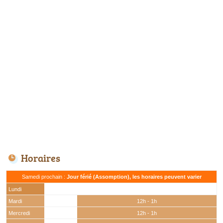
Horaires
Samedi prochain :
Jour férié (Assomption), les horaires peuvent varier
Lundi
Mardi
12h - 1h
Mercredi
12h - 1h