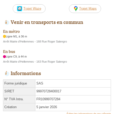
Trajet Waze
Trajet Maps
Venir en transports en commun
En métro
Ligne M1, à 36 m
Arrêt Mairie d'Hellemmes - 168 Rue Roger Salengro
En bus
Ligne C9, à 44 m
Arrêt Mairie d'Hellemmes - 163 Rue Roger Salengro
Informations
Forme juridique
SAS
SIRET
99970728400017
N° TVA Intra.
FR10999707284
Création
5 janvier 2026
Éditer les informations de ma crêperie