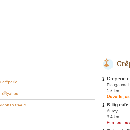
Crê
Crêperie d
 crêperie
Plougoumel
1.5 km
noⓐyahoo.fr
Ouverte ju
Billig café
ergonan.free.fr
Auray
3.4 km
Fermée, ouv