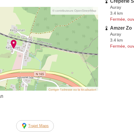
Créperie 
Auray
© contributeurs OpenStreetMap
3.4 km
Fermée, ouv
Amzer Zo
Auray
3.4 km
Fermée, ouv
Corriger l’adresse ou la localisation
an
Trajet Maps