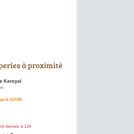
peries à proximité
e Keroyal
en
squ'à 21h30
re demain à 12h