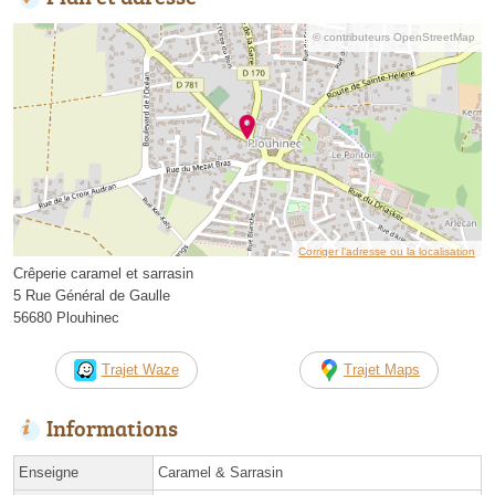
© contributeurs OpenStreetMap
Corriger l’adresse ou la localisation
Crêperie caramel et sarrasin
5 Rue Général de Gaulle
56680 Plouhinec
Trajet Waze
Trajet Maps
Informations
Enseigne
Caramel & Sarrasin