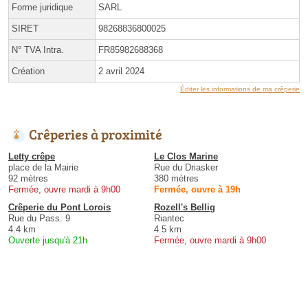
Forme juridique
SARL
SIRET
98268836800025
N° TVA Intra.
FR85982688368
Création
2 avril 2024
Éditer les informations de ma crêperie
Crêperies à proximité
Letty crêpe
Le Clos Marine
place de la Mairie
Rue du Driasker
92 mètres
380 mètres
Fermée, ouvre mardi à 9h00
Fermée, ouvre à 19h
Crêperie du Pont Lorois
Rozell's Bellig
Rue du Pass. 9
Riantec
4.4 km
4.5 km
Ouverte jusqu'à 21h
Fermée, ouvre mardi à 9h00