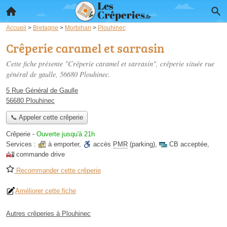
Accueil
>
Bretagne
>
Morbihan
>
Plouhinec
Crêperie caramel et sarrasin
Cette fiche présente "Crêperie caramel et sarrasin", crêperie située
rue
général de gaulle
, 56680 Plouhinec.
5 Rue Général de Gaulle
56680 Plouhinec
📞 Appeler cette crêperie
Crêperie
-
Ouverte jusqu'à 21h
Services :
à emporter
,
accès
PMR
(parking)
,
CB acceptée
,
commande drive
Recommander cette crêperie
Améliorer cette fiche
Autres crêperies à Plouhinec