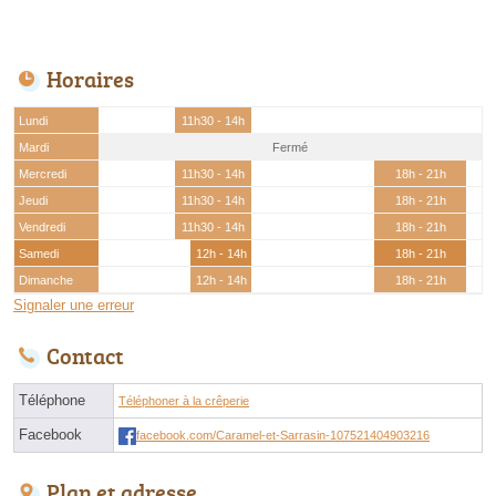
Horaires
Lundi
11h30 - 14h
Mardi
Fermé
Mercredi
11h30 - 14h
18h - 21h
Jeudi
11h30 - 14h
18h - 21h
Vendredi
11h30 - 14h
18h - 21h
Samedi
12h - 14h
18h - 21h
Dimanche
12h - 14h
18h - 21h
Signaler une erreur
Contact
Téléphone
Téléphoner à la crêperie
Facebook
facebook.com/Caramel-et-Sarrasin-107521404903216
Plan et adresse