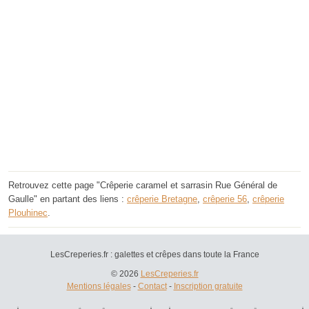
Retrouvez cette page "Crêperie caramel et sarrasin Rue Général de
Gaulle" en partant des liens :
crêperie Bretagne
,
crêperie 56
,
crêperie
Plouhinec
.
LesCreperies.fr : galettes et crêpes dans toute la France
© 2026
LesCreperies.fr
Mentions légales
-
Contact
-
Inscription gratuite