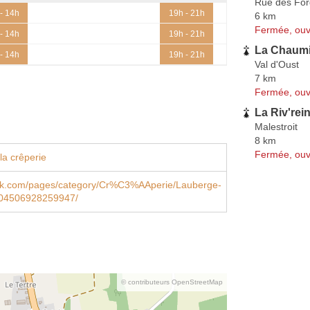
Rue des Fo
- 14h
19h - 21h
6 km
Fermée, ouv
- 14h
19h - 21h
La Chaumi
- 14h
19h - 21h
Val d'Oust
7 km
Fermée, ouv
La Riv'rei
Malestroit
8 km
Fermée, ouv
la crêperie
k.com/pages/category/Cr%C3%AAperie/Lauberge-
104506928259947/
© contributeurs OpenStreetMap