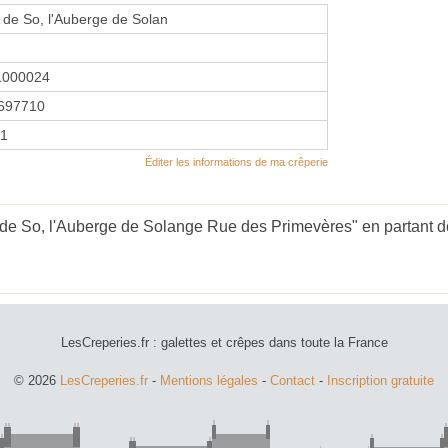
 de So, l'Auberge de Solan
1000024
697710
21
Éditer les informations de ma crêperie
de So, l'Auberge de Solange Rue des Primevères" en partant de
LesCreperies.fr : galettes et crêpes dans toute la France
© 2026
LesCreperies.fr
-
Mentions légales
-
Contact
-
Inscription gratuite