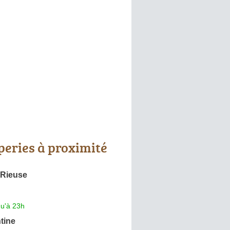
peries à proximité
 Rieuse
qu'à 23h
tine