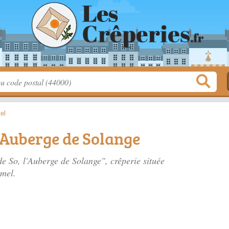
el
l'Auberge de Solange
de So, l'Auberge de Solange", crêperie située
rmel.