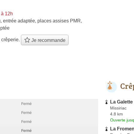
 à 12h
, entrée adaptée, places assises PMR,
ptée
 crêperie.
Je recommande
Crê
La Galette
Fermé
Missiriac
Fermé
4.8 km
Ouverte jus
Fermé
La Fromen
Fermé