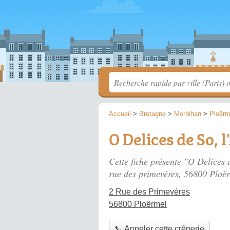
Accueil
>
Bretagne
>
Morbihan
>
Ploërm
O Delices de So, 
Cette fiche présente "O Delices 
rue des primevères
, 56800 Ploë
2 Rue des Primevères
56800 Ploërmel
📞 Appeler cette crêperie