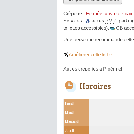
Crêperie
-
Fermée, ouvre demain
Services :
accès
PMR
(parking
toilettes accessibles)
,
CB acce
Une personne
recommande
cette
Améliorer cette fiche
Autres crêperies à Ploërmel
Horaires
Lundi
Mardi
Mercredi
Jeudi