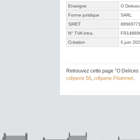
Enseigne
O Delices
Forme juridique
SARL
SIRET
8896977
N° TVA Intra.
FR14889
Création
5 juin 20
Retrouvez cette page "O Delices 
crêperie 56
,
crêperie Ploërmel
.