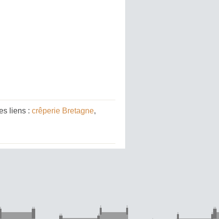
s liens :
crêperie Bretagne
,