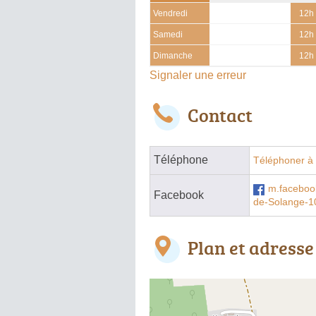
Vendredi
12h 
Samedi
12h 
Dimanche
12h 
Signaler une erreur
Contact
Téléphone
Téléphoner à 
m.faceboo
Facebook
de-Solange-
Plan et adresse