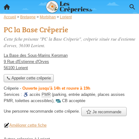
Accueil
>
Bretagne
>
Morbihan
>
Lorient
PC la Base Crêperie
Cette fiche présente "PC la Base Crêperie", crêperie située
rue d'estienne
d'orves
, 56100 Lorient.
La Base des Sous-Marins Keroman
9 Rue d'Estienne d'Orves
56100 Lorient
📞 Appeler cette crêperie
Crêperie
-
Ouverte jusqu'à 14h et rouvre à 19h
Services :
accès
PMR
(parking, entrée adaptée, places assises
PMR, toilettes accessibles)
,
CB acceptée
Une personne
recommande
cette crêperie.
Je recommande
Améliorer cette fiche