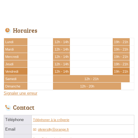
Horaires
Lundi
12h - 14h
19h - 21h
Mardi
12h - 14h
19h - 21h
Mercredi
12h - 14h
19h - 21h
Jeudi
12h - 14h
19h - 21h
Vendredi
12h - 14h
19h - 21h
Samedi
12h - 21h
Dimanche
12h - 20h
Signaler une erreur
Contact
Téléphone
Téléphoner à la crêperie
Email
oliviersillyⓐorange.fr