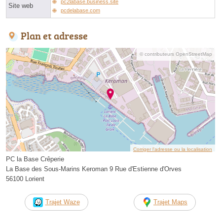
pc2labase.business.site
Site web
pcdelabase.com
Plan et adresse
© contributeurs OpenStreetMap
Corriger l’adresse ou la localisation
PC la Base Crêperie
La Base des Sous-Marins Keroman 9 Rue d'Estienne d'Orves
56100 Lorient
Trajet Waze
Trajet Maps