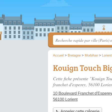
Accueil
>
Bretagne
>
Morbihan
>
Lorient
Kouign Touch B
Cette fiche présente "Kouign To
franchet d'esperey
, 56100 Lorien
10 Boulevard Franchet d'Espere
56100 Lorient
📞 Appeler cette crêperie