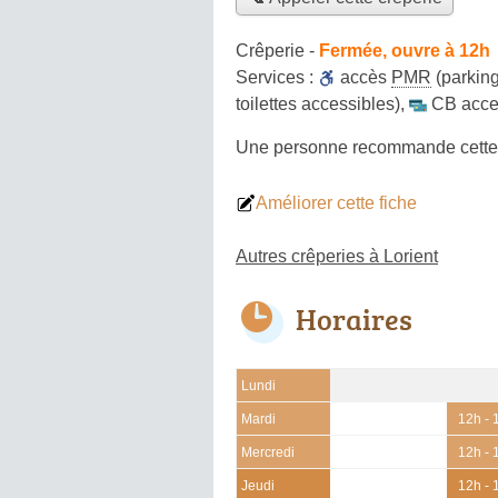
Crêperie
-
Fermée, ouvre à 12h
Services :
accès
PMR
(parking
toilettes accessibles)
,
CB acce
Une personne
recommande
cette
Améliorer cette fiche
Autres crêperies à Lorient
Horaires
Lundi
Mardi
12h - 
Mercredi
12h - 
Jeudi
12h - 