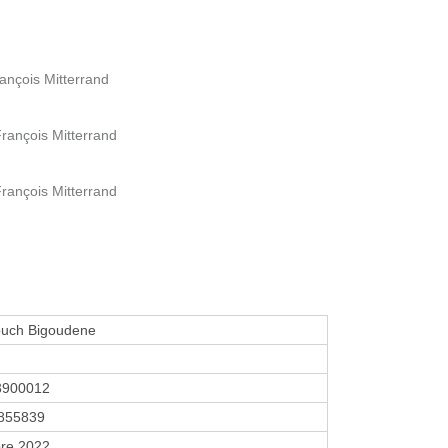
ançois Mitterrand
rançois Mitterrand
rançois Mitterrand
ouch Bigoudene
3900012
855839
re 2022