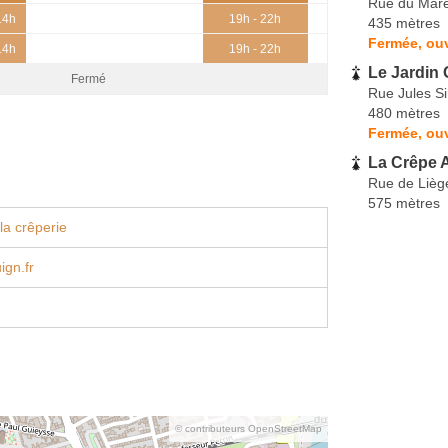
Rue du Maré
14h
19h - 22h
435 mètres
Fermée, ouv
14h
19h - 22h
Le Jardin
Fermé
Rue Jules S
480 mètres
Fermée, ou
La Crêpe 
Rue de Lièg
575 mètres
la crêperie
ign.fr
© contributeurs OpenStreetMap