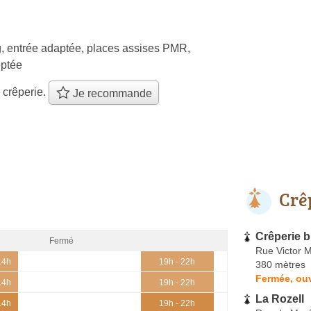
, entrée adaptée, places assises PMR,
ptée
 crêperie.
Je recommande
Crê
Crêperie b
Fermé
Rue Victor 
14h
19h - 22h
380 mètres
Fermée, ouv
14h
19h - 22h
La Rozell
14h
19h - 22h