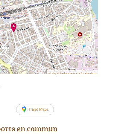
Corriger l’adresse ou la localisation
y
Trajet Maps
ports en commun