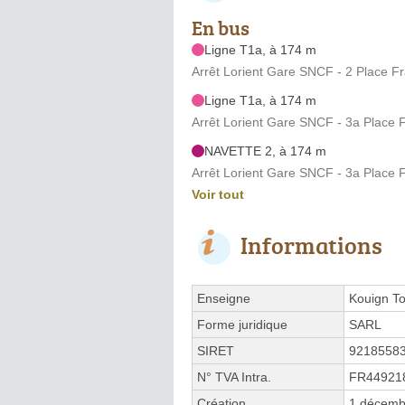
En bus
Ligne T1a, à 174 m
Arrêt Lorient Gare SNCF - 2 Place Fr
Ligne T1a, à 174 m
Arrêt Lorient Gare SNCF - 3a Place F
NAVETTE 2, à 174 m
Arrêt Lorient Gare SNCF - 3a Place F
Voir tout
Informations
Enseigne
Kouign T
Forme juridique
SARL
SIRET
9218558
N° TVA Intra.
FR44921
Création
1 décemb