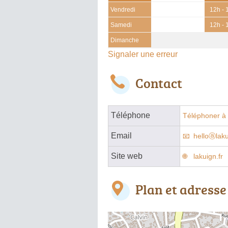
Vendredi
12h - 
Samedi
12h - 
Dimanche
Signaler une erreur
Contact
Téléphone
Téléphoner à 
Email
helloⓐlaku
Site web
lakuign.fr
Plan et adresse