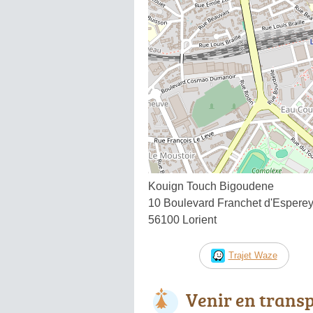
Kouign Touch Bigoudene
10 Boulevard Franchet d'Espere
56100 Lorient
Trajet Waze
Venir en trans