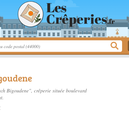
igoudene
uch Bigoudene", crêperie située
boulevard
t.
y