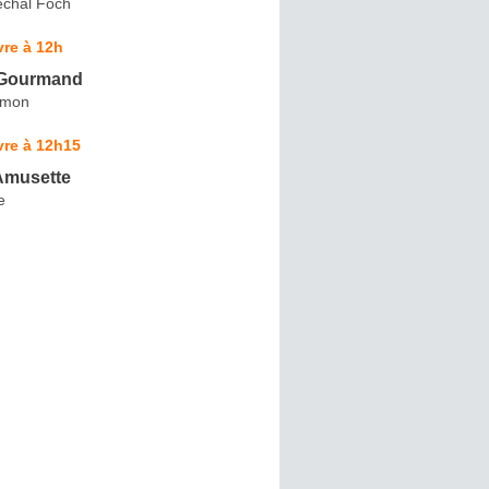
chal Foch
re à 12h
 Gourmand
imon
vre à 12h15
Amusette
e