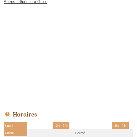
Autres crêperies à Groix
Horaires
Lundi
12h - 14h
19h - 21h
Mardi
Fermé