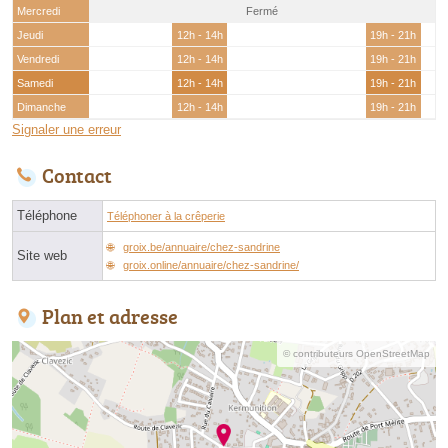
Mercredi
Fermé
Jeudi
12h - 14h
19h - 21h
Vendredi
12h - 14h
19h - 21h
Samedi
12h - 14h
19h - 21h
Dimanche
12h - 14h
19h - 21h
Signaler une erreur
Contact
Téléphone
Téléphoner à la crêperie
groix.be/annuaire/chez-sandrine
Site web
groix.online/annuaire/chez-sandrine/
Plan et adresse
© contributeurs OpenStreetMap