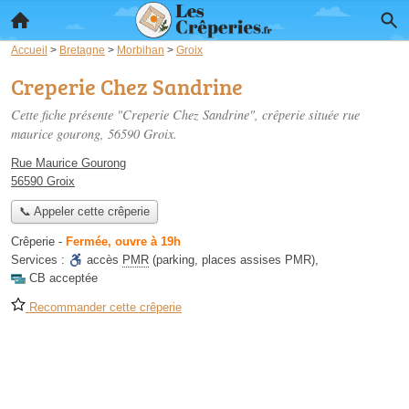
Accueil
>
Bretagne
>
Morbihan
>
Groix
Creperie Chez Sandrine
Cette fiche présente "Creperie Chez Sandrine", crêperie située
rue
maurice gourong
, 56590 Groix.
Rue Maurice Gourong
56590 Groix
📞 Appeler cette crêperie
Crêperie
-
Fermée, ouvre à 19h
Services :
accès
PMR
(parking, places assises PMR)
,
CB acceptée
Recommander cette crêperie