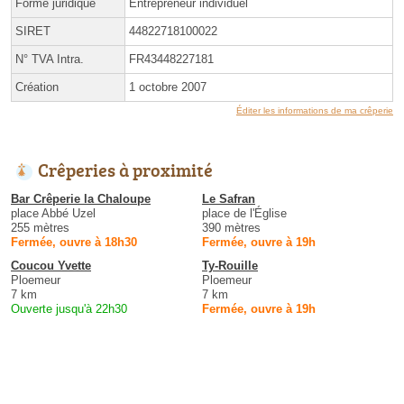
Forme juridique
Entrepreneur individuel
SIRET
44822718100022
N° TVA Intra.
FR43448227181
Création
1 octobre 2007
Éditer les informations de ma crêperie
Crêperies à proximité
Bar Crêperie la Chaloupe
Le Safran
place Abbé Uzel
place de l'Église
255 mètres
390 mètres
Fermée, ouvre à 18h30
Fermée, ouvre à 19h
Coucou Yvette
Ty-Rouille
Ploemeur
Ploemeur
7 km
7 km
Ouverte jusqu'à 22h30
Fermée, ouvre à 19h