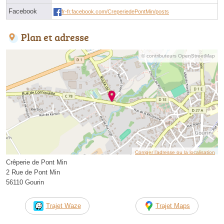
Facebook
fr-fr.facebook.com/CreperiedePontMin/posts
Plan et adresse
© contributeurs OpenStreetMap
Corriger l’adresse ou la localisation
Crêperie de Pont Min
2 Rue de Pont Min
56110 Gourin
Trajet Waze
Trajet Maps