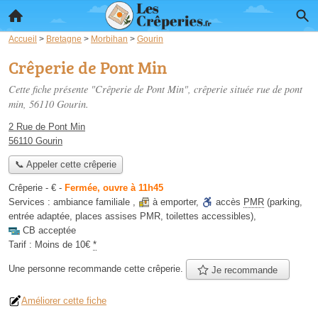
Accueil
>
Bretagne
>
Morbihan
>
Gourin
Crêperie de Pont Min
Cette fiche présente "Crêperie de Pont Min", crêperie située
rue de pont
min
, 56110 Gourin.
2 Rue de Pont Min
56110 Gourin
📞 Appeler cette crêperie
Crêperie -
€
-
Fermée, ouvre à 11h45
Services :
ambiance familiale
,
à emporter
,
accès
PMR
(parking,
entrée adaptée, places assises PMR, toilettes accessibles)
,
CB acceptée
Tarif :
Moins de 10€
*
Une personne
recommande
cette crêperie.
Je recommande
Améliorer cette fiche