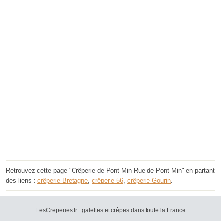
Retrouvez cette page "Crêperie de Pont Min Rue de Pont Min" en partant
des liens :
crêperie Bretagne
,
crêperie 56
,
crêperie Gourin
.
LesCreperies.fr : galettes et crêpes dans toute la France