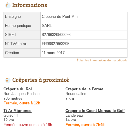
Informations
Enseigne
Creperie de Pont Min
Forme juridique
SARL
SIRET
82766329500026
N° TVA Intra.
FR96827663295
Création
11 mars 2017
Éditer les informations de ma crêperie
Crêperies à proximité
Crêperie du Roi
Creperie de la Ferme
Rue Jacques Rodallec
Roudouallec
735 mètres
7 km
Fermée, ouvre à 12h
Ti Ar Mignoned
Creperie le Coent Moreau le Goff
Guiscriff
Landeleau
12 km
14 km
Fermée, ouvre demain à 19h
Fermée, ouvre à 7h45