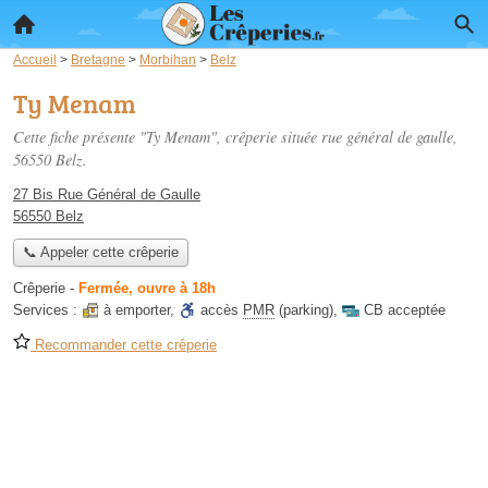
Accueil
>
Bretagne
>
Morbihan
>
Belz
Ty Menam
Cette fiche présente "Ty Menam", crêperie située
rue général de gaulle
,
56550 Belz.
27 Bis Rue Général de Gaulle
56550 Belz
📞 Appeler cette crêperie
Crêperie
-
Fermée, ouvre à 18h
Services :
à emporter
,
accès
PMR
(parking)
,
CB acceptée
Recommander cette crêperie