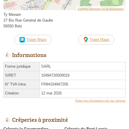
Corriger l’adresse ou la localisation
Ty Menam
27 Bis Rue Général de Gaulle
56550 Belz
Trajet Waze
Trajet Maps
Informations
Forme juridique
SARL
SIRET
10494720500019
N° TVA Intra.
FR94104947205
Création
12 mai 2026
Éditer les informations de ma crêperie
Crêperies à proximité
Crêperie la Gourmandine
Crêperie du Pont Lorois