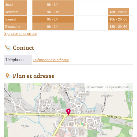
Jeudi
9h - 14h
Vendredi
9h - 14h
18h - 20h30
Samedi
9h - 14h
18h - 20h30
Dimanche
9h - 14h
18h - 20h30
Signaler une erreur
Contact
Téléphone
Téléphoner à la crêperie
Plan et adresse
© contributeurs OpenStreetMap