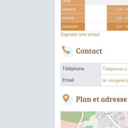
Jeudi
Vendredi
11h - 1
Samedi
11h - 1
Dimanche
11h - 1
Signaler une erreur
Contact
Téléphone
Téléphoner à 
Email
morgane1
Plan et adresse