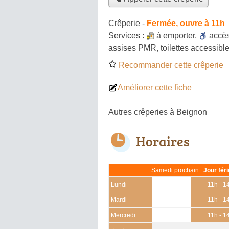
Crêperie
-
Fermée, ouvre à 11h
Services :
à emporter
,
accè
assises PMR, toilettes accessible
Recommander cette crêperie
Améliorer cette fiche
Autres crêperies à Beignon
Horaires
Samedi prochain :
Jour fér
Lundi
11h - 1
Mardi
11h - 1
Mercredi
11h - 1