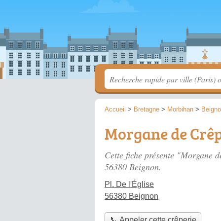
Accueil
>
Bretagne
>
Morbihan
>
Beign
Morgane de Crê
Cette fiche présente "Morgane d
56380 Beignon.
Pl. De l'Église
56380 Beignon
📞 Appeler cette crêperie