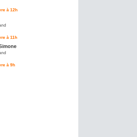
re à 12h
and
re à 11h
 Simone
and
re à 9h