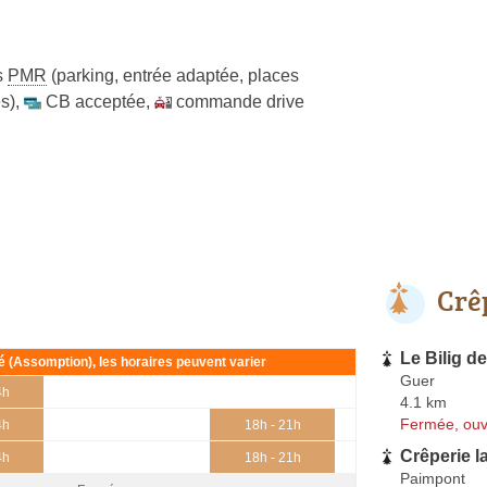
s
PMR
(parking, entrée adaptée, places
s)
,
CB acceptée
,
commande drive
Crê
Le Bilig de
ié (Assomption), les horaires peuvent varier
Guer
4h
4.1 km
Fermée, ouv
4h
18h - 21h
Crêperie 
4h
18h - 21h
Paimpont