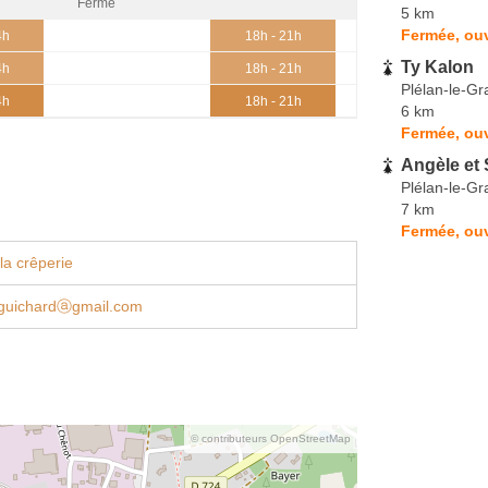
Fermé
5 km
Fermée, ouv
4h
18h - 21h
Ty Kalon
4h
18h - 21h
Plélan-le-Gr
4h
18h - 21h
6 km
Fermée, ouv
Angèle et
Plélan-le-Gr
7 km
Fermée, ouv
la crêperie
guichardⓐgmail.com
© contributeurs OpenStreetMap