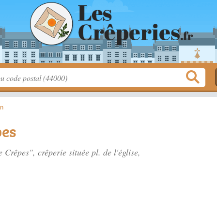
on
pes
e Crêpes", crêperie située
pl. de l'église
,