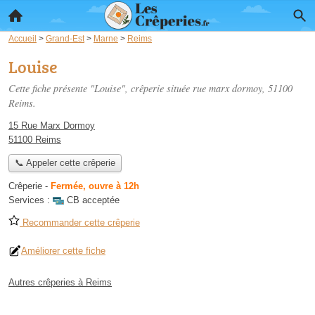
Accueil
>
Grand-Est
>
Marne
>
Reims
Louise
Cette fiche présente "Louise", crêperie située
rue marx dormoy
, 51100
Reims.
15 Rue Marx Dormoy
51100 Reims
📞 Appeler cette crêperie
Crêperie
-
Fermée, ouvre à 12h
Services :
CB acceptée
Recommander cette crêperie
Améliorer cette fiche
Autres crêperies à Reims