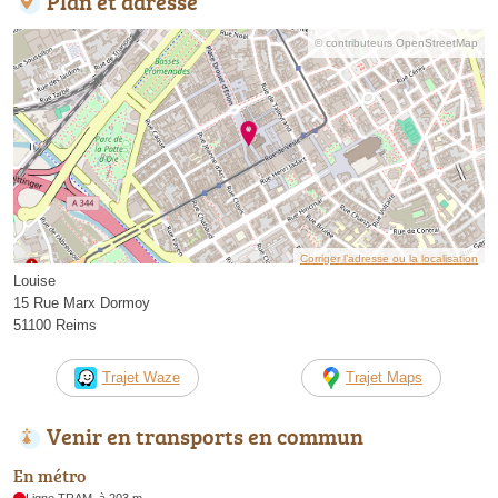
Plan et adresse
© contributeurs OpenStreetMap
Corriger l’adresse ou la localisation
Louise
15 Rue Marx Dormoy
51100 Reims
Trajet Waze
Trajet Maps
Venir en transports en commun
En métro