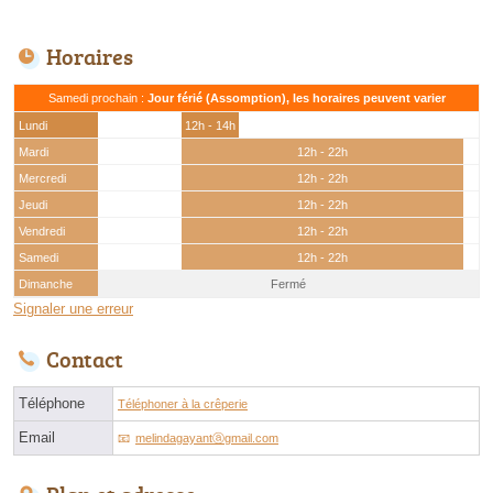
Horaires
Samedi prochain :
Jour férié (Assomption), les horaires peuvent varier
Lundi
12h - 14h
Mardi
12h - 22h
Mercredi
12h - 22h
Jeudi
12h - 22h
Vendredi
12h - 22h
Samedi
12h - 22h
Dimanche
Fermé
Signaler une erreur
Contact
Téléphone
Téléphoner à la crêperie
Email
melindagayantⓐgmail.com