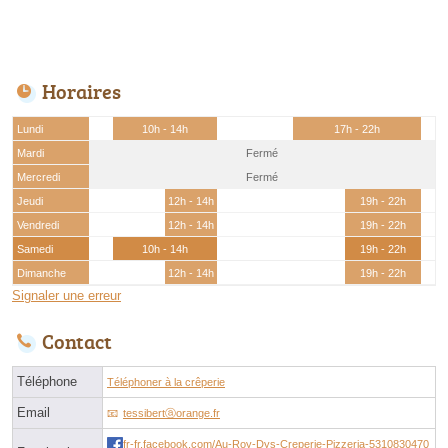
Horaires
Lundi
10h - 14h
17h - 22h
Mardi
Fermé
Mercredi
Fermé
Jeudi
12h - 14h
19h - 22h
Vendredi
12h - 14h
19h - 22h
Samedi
10h - 14h
19h - 22h
Dimanche
12h - 14h
19h - 22h
Signaler une erreur
Contact
Téléphone
Téléphoner à la crêperie
Email
tessibertⓐorange.fr
fr-fr.facebook.com/Au-Roy-Dys-Creperie-Pizzeria-5310830470