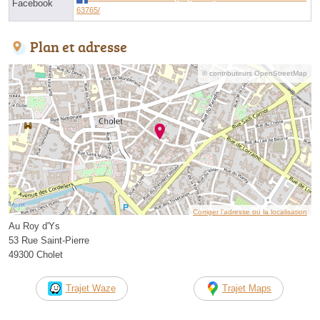
Facebook
63765/
Plan et adresse
© contributeurs OpenStreetMap
Corriger l’adresse ou la localisation
Au Roy d'Ys
53 Rue Saint-Pierre
49300 Cholet
Trajet Waze
Trajet Maps