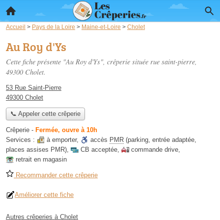
Accueil
>
Pays de la Loire
>
Maine-et-Loire
>
Cholet
Au Roy d'Ys
Cette fiche présente "Au Roy d'Ys", crêperie située
rue saint-pierre
,
49300 Cholet.
53 Rue Saint-Pierre
49300 Cholet
📞 Appeler cette crêperie
Crêperie
-
Fermée, ouvre à 10h
Services :
à emporter
,
accès
PMR
(parking, entrée adaptée,
places assises PMR)
,
CB acceptée
,
commande drive
,
retrait en magasin
Recommander cette crêperie
Améliorer cette fiche
Autres crêperies à Cholet