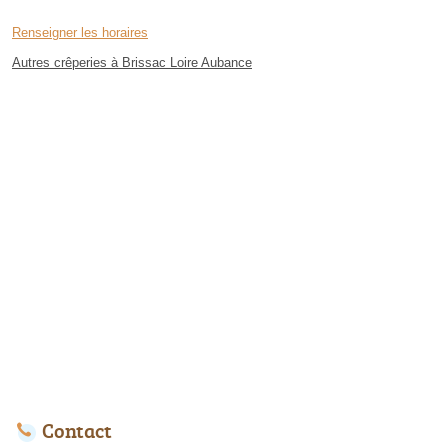
Renseigner les horaires
Autres crêperies à Brissac Loire Aubance
Contact