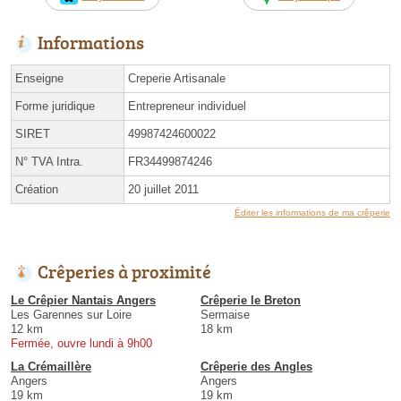
Informations
Enseigne
Creperie Artisanale
Forme juridique
Entrepreneur individuel
SIRET
49987424600022
N° TVA Intra.
FR34499874246
Création
20 juillet 2011
Éditer les informations de ma crêperie
Crêperies à proximité
Le Crêpier Nantais Angers
Crêperie le Breton
Les Garennes sur Loire
Sermaise
12 km
18 km
Fermée, ouvre lundi à 9h00
La Crémaillère
Crêperie des Angles
Angers
Angers
19 km
19 km