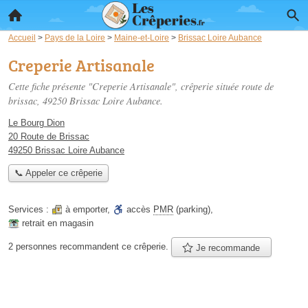
Accueil
>
Pays de la Loire
>
Maine-et-Loire
>
Brissac Loire Aubance
Creperie Artisanale
Cette fiche présente "Creperie Artisanale", crêperie située
route de
brissac
, 49250 Brissac Loire Aubance.
Le Bourg Dion
20 Route de Brissac
49250 Brissac Loire Aubance
📞 Appeler ce crêperie
Services :
à emporter
,
accès
PMR
(parking)
,
retrait en magasin
2 personnes
recommandent
ce crêperie.
Je recommande