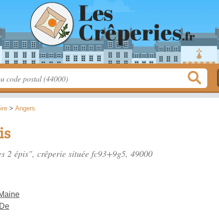
ire
>
Angers
is
es 2 épis", crêperie située
fc93+9g5
, 49000
 Maine
 De