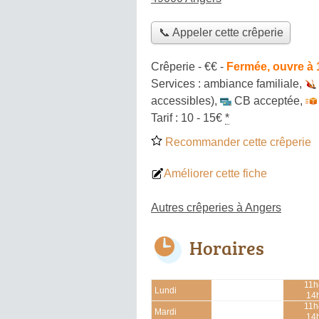
📞 Appeler cette crêperie
Crêperie -
€€
-
Fermée, ouvre à
Services :
ambiance familiale
,
accessibles)
,
CB acceptée
,
Tarif :
10 - 15€
*
Recommander cette crêperie
Améliorer cette fiche
Autres crêperies à Angers
Horaires
11h
Lundi
14
11h
Mardi
14