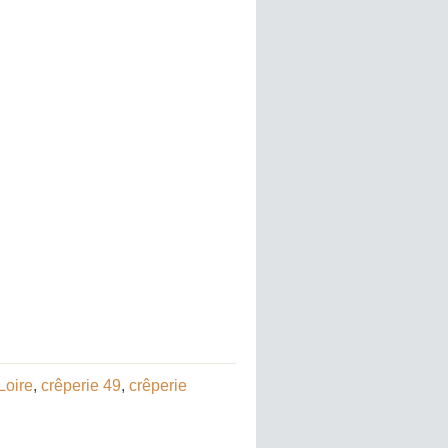
Loire
,
crêperie 49
,
crêperie