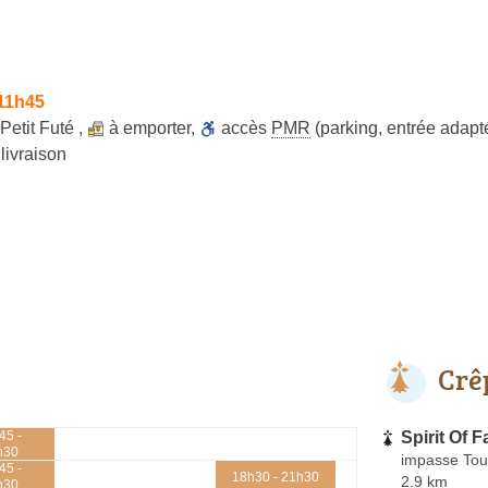
 11h45
Petit Futé
,
à emporter
,
accès
PMR
(parking, entrée adapt
livraison
Crê
Spirit Of F
45 -
h30
impasse Tou
45 -
18h30 - 21h30
2.9 km
h30