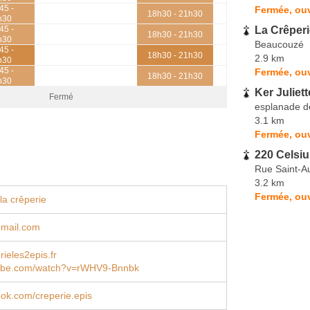
45 -
Fermée, ouv
18h30 - 21h30
h30
La Crêperie
45 -
18h30 - 21h30
h30
Beaucouzé
45 -
18h30 - 21h30
2.9 km
h30
45 -
Fermée, ou
18h30 - 21h30
h30
Ker Juliett
Fermé
esplanade d
3.1 km
Fermée, ouv
220 Celsiu
Rue Saint-A
3.2 km
Fermée, ouv
la crêperie
mail.com
ieles2epis.fr
ube.com/watch?v=rWHV9-Bnnbk
book.com/creperie.epis