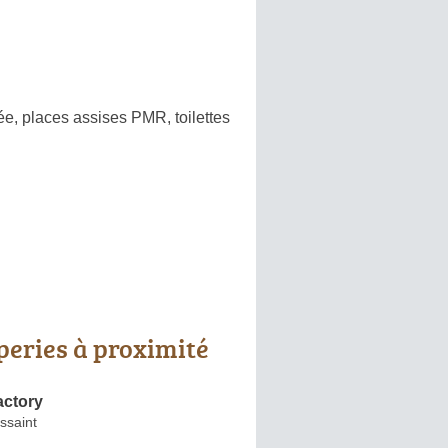
ée, places assises PMR, toilettes
peries à proximité
actory
ssaint