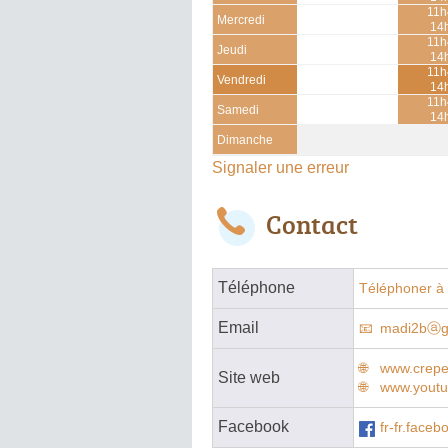
11h
Mercredi
14
11h
Jeudi
14
11h
Vendredi
14
11h
Samedi
14
Dimanche
Signaler une erreur
Contact
Téléphone
Téléphoner à 
Email
madi2bⓐg
www.creper
Site web
www.yout
Facebook
fr-fr.face