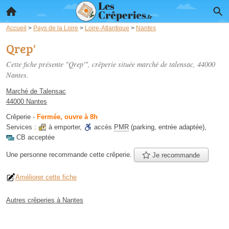
Accueil
>
Pays de la Loire
>
Loire-Atlantique
>
Nantes
Qrep'
Cette fiche présente "Qrep'", crêperie située
marché de talensac
, 44000
Nantes.
Marché de Talensac
44000 Nantes
Crêperie
-
Fermée, ouvre à 8h
Services :
à emporter
,
accès
PMR
(parking, entrée adaptée)
,
CB acceptée
Une personne
recommande
cette crêperie.
Je recommande
Améliorer cette fiche
Autres crêperies à Nantes