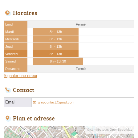
Horaires
Lundi
Fermé
Mardi
8h - 13h
Mercredi
8h - 13h
Jeudi
8h - 13h
Vendredi
8h - 13h
Samedi
8h - 13h30
Dimanche
Fermé
Signaler une erreur
Contact
Email
qrepcontactⓐgmail.com
Plan et adresse
© contributeurs OpenStreetMap