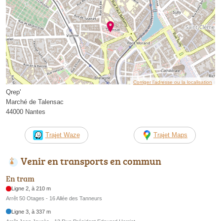
Corriger l’adresse ou la localisation
Qrep'
Marché de Talensac
44000 Nantes
Trajet Waze
Trajet Maps
Venir en transports en commun
En tram
Ligne 2, à 210 m
Arrêt 50 Otages - 16 Allée des Tanneurs
Ligne 3, à 337 m