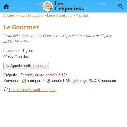
Accueil
>
Pays de la Loire
>
Loire-Atlantique
>
Missillac
Le Gourmet
Cette fiche présente "Le Gourmet", crêperie située
place de l'église
,
44780 Missillac.
5 place de l'Église
44780 Missillac
📞 Appeler cette crêperie
Crêperie
-
Fermée, ouvre demain à 12h
Services :
à emporter
,
accès
PMR
(parking)
,
CB acceptée
Recommander cette crêperie