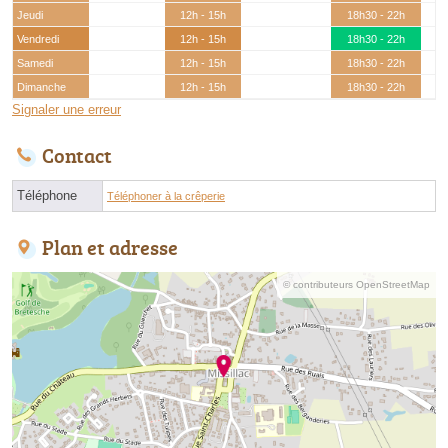
Jeudi
12h - 15h
18h30 - 22h
Vendredi
12h - 15h
18h30 - 22h
Samedi
12h - 15h
18h30 - 22h
Dimanche
12h - 15h
18h30 - 22h
Signaler une erreur
Contact
Téléphone
Téléphoner à la crêperie
Plan et adresse
© contributeurs OpenStreetMap