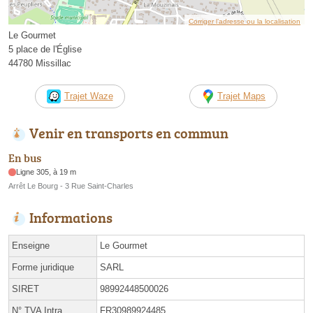
Corriger l’adresse ou la localisation
Le Gourmet
5 place de l'Église
44780 Missillac
Trajet Waze
Trajet Maps
Venir en transports en commun
En bus
Ligne 305, à 19 m
Arrêt Le Bourg - 3 Rue Saint-Charles
Informations
Enseigne
Le Gourmet
Forme juridique
SARL
SIRET
98992448500026
N° TVA Intra.
FR30989924485