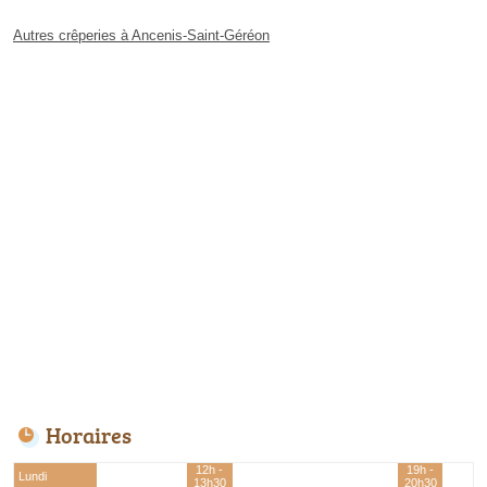
Autres crêperies à Ancenis-Saint-Géréon
Horaires
12h -
19h -
Lundi
13h30
20h30