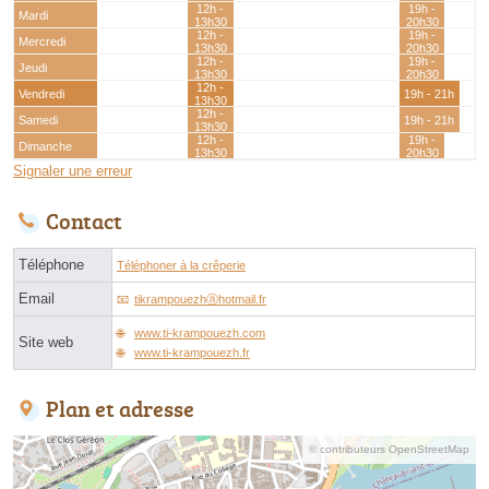
12h -
19h -
Mardi
13h30
20h30
12h -
19h -
Mercredi
13h30
20h30
12h -
19h -
Jeudi
13h30
20h30
12h -
Vendredi
19h - 21h
13h30
12h -
Samedi
19h - 21h
13h30
12h -
19h -
Dimanche
13h30
20h30
Signaler une erreur
Contact
Téléphone
Téléphoner à la crêperie
Email
tikrampouezhⓐhotmail.fr
www.ti-krampouezh.com
Site web
www.ti-krampouezh.fr
Plan et adresse
© contributeurs OpenStreetMap