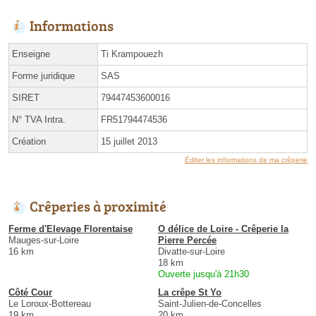
Informations
Enseigne
Ti Krampouezh
Forme juridique
SAS
SIRET
79447453600016
N° TVA Intra.
FR51794474536
Création
15 juillet 2013
Éditer les informations de ma crêperie
Crêperies à proximité
Ferme d'Elevage Florentaise
O délice de Loire - Crêperie la
Mauges-sur-Loire
Pierre Percée
16 km
Divatte-sur-Loire
18 km
Ouverte jusqu'à 21h30
Côté Cour
La crêpe St Yo
Le Loroux-Bottereau
Saint-Julien-de-Concelles
19 km
20 km