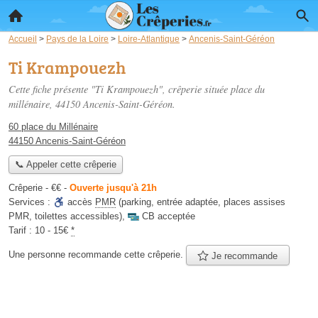
Accueil
>
Pays de la Loire
>
Loire-Atlantique
>
Ancenis-Saint-Géréon
Ti Krampouezh
Cette fiche présente "Ti Krampouezh", crêperie située
place du
millénaire
, 44150 Ancenis-Saint-Géréon.
60 place du Millénaire
44150 Ancenis-Saint-Géréon
📞 Appeler cette crêperie
Crêperie -
€€
-
Ouverte jusqu'à 21h
Services :
accès
PMR
(parking, entrée adaptée, places assises
PMR, toilettes accessibles)
,
CB acceptée
Tarif :
10 - 15€
*
Une personne
recommande
cette crêperie.
Je recommande