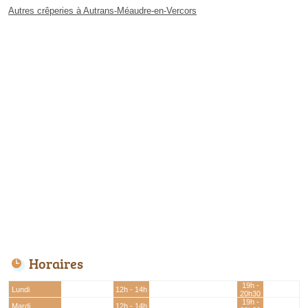
Autres crêperies à Autrans-Méaudre-en-Vercors
Horaires
19h -
Lundi
12h - 14h
20h30
19h -
Mardi
12h - 14h