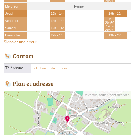
20h30
Mercredi
Fermé
Jeudi
12h - 14h
19h - 22h
19h -
Vendredi
12h - 14h
20h30
19h -
Samedi
12h - 14h
20h30
Dimanche
12h - 14h
19h - 22h
Signaler une erreur
Contact
Téléphone
Téléphoner à la crêperie
Plan et adresse
© contributeurs OpenStreetMap