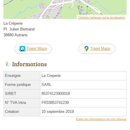
Corriger l’adresse ou la localisation
La Crèperie
Pl. Julien Bertrand
38880 Autrans
Trajet Waze
Trajet Maps
Informations
Enseigne
La Creperie
Forme juridique
SARL
SIRET
85374123900018
N° TVA Intra.
FR33853741239
Création
10 septembre 2019
Éditer les informations de ma crêperie