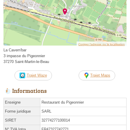
Corriger l’adresse ou la localisation
La Cavern'bar
3 impasse du Pigeonnier
37270 Saint-Martin-le-Beau
Trajet Waze
Trajet Maps
Informations
Enseigne
Restaurant du Pigeonnier
Forme juridique
SARL
SIRET
32774277100014
N° TVA Intra.
FR47327742771