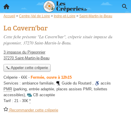
Accueil
>
Centre-Val de Loire
>
Indre-et-Loire
>
Saint-Martin-le-Beau
La Cavern'bar
Cette fiche présente "La Cavern'bar", crêperie située
impasse du
pigeonnier
, 37270 Saint-Martin-le-Beau.
3 impasse du Pigeonnier
37270 Saint-Martin-le-Beau
📞 Appeler cette crêperie
Crêperie -
€€€
-
Fermée, ouvre à 12h15
Services :
ambiance familiale
,
Guide du Routard
,
accès
PMR
(parking, entrée adaptée, places assises PMR, toilettes
accessibles)
,
CB acceptée
Tarif :
21 - 30€
*
Recommander cette crêperie