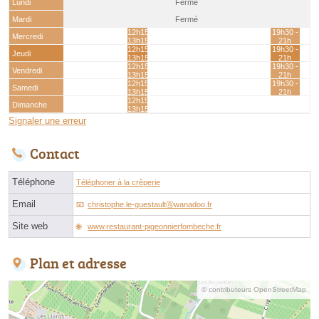
Lundi
Fermé
Mardi
Fermé
12h15 -
19h30 -
Mercredi
13h15
21h
12h15 -
19h30 -
Jeudi
13h15
21h
12h15 -
19h30 -
Vendredi
13h15
21h
12h15 -
19h30 -
Samedi
13h15
21h
12h15 -
Dimanche
13h15
Signaler une erreur
Contact
Téléphone
Téléphoner à la crêperie
Email
christophe.le-guestaultⓐwanadoo.fr
Site web
www.restaurant-pigeonnierfombeche.fr
Plan et adresse
© contributeurs OpenStreetMap