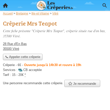
Accueil
>
Bretagne
>
Ille-et-Vilaine
>
Vitré
Crêperie Mrs Teapot
Cette fiche présente "Crêperie Mrs Teapot", crêperie située
rue d'en bas
,
35500 Vitré.
28 Rue d'En Bas
35500 Vitré
📞 Appeler cette crêperie
Crêperie -
€€
-
Ouverte jusqu'à 14h30 et rouvre à 19h
Services :
CB acceptée
Tarif :
15 - 20€
*
Une personne
recommande
cette crêperie.
Je recommande