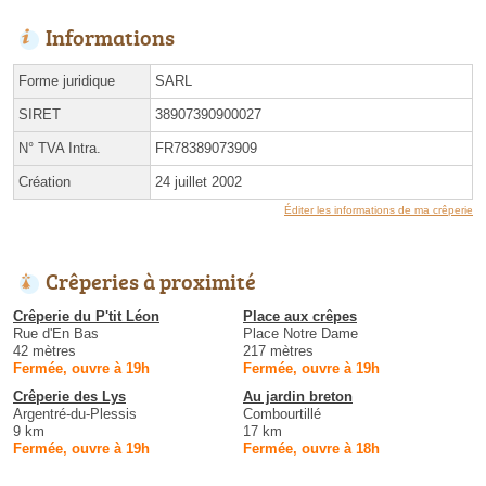
Informations
Forme juridique
SARL
SIRET
38907390900027
N° TVA Intra.
FR78389073909
Création
24 juillet 2002
Éditer les informations de ma crêperie
Crêperies à proximité
Crêperie du P'tit Léon
Place aux crêpes
Rue d'En Bas
Place Notre Dame
42 mètres
217 mètres
Fermée, ouvre à 19h
Fermée, ouvre à 19h
Crêperie des Lys
Au jardin breton
Argentré-du-Plessis
Combourtillé
9 km
17 km
Fermée, ouvre à 19h
Fermée, ouvre à 18h