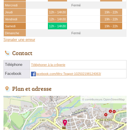
Mercredi
Fermé
Jeudi
12h - 14h30
19h - 22h
Vendredi
12h - 14h30
19h - 22h
Samedi
12h - 14h30
19h - 22h
Dimanche
Fermé
Signaler une erreur
Contact
Téléphone
Téléphoner à la crêperie
Facebook
facebook.com/Mrs-Teapot-102502198124063/
Plan et adresse
© contributeurs OpenStreetMap