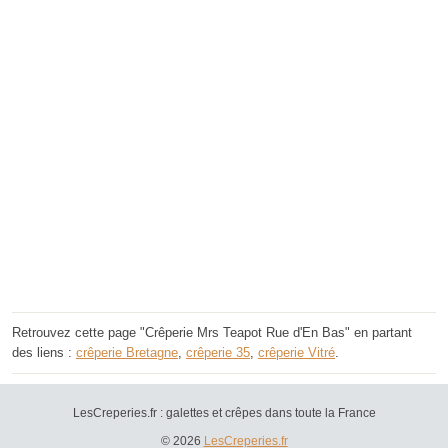
Retrouvez cette page "Crêperie Mrs Teapot Rue d'En Bas" en partant
des liens :
crêperie Bretagne
,
crêperie 35
,
crêperie Vitré
.
LesCreperies.fr : galettes et crêpes dans toute la France
© 2026
LesCreperies.fr