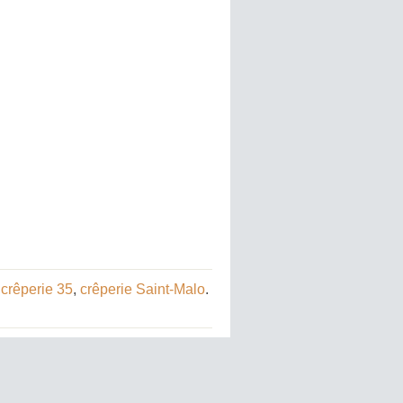
,
crêperie 35
,
crêperie Saint-Malo
.