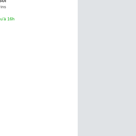
sol
ins
qu'à 16h