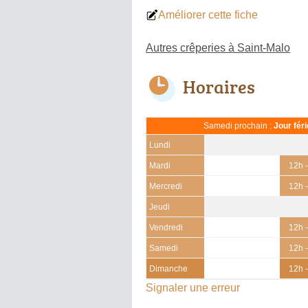
Améliorer cette fiche
Autres crêperies à Saint-Malo
Horaires
Samedi prochain :
Jour fér
Lundi
Mardi
12h 
Mercredi
12h 
Jeudi
Vendredi
12h 
Samedi
12h 
Dimanche
12h 
Signaler une erreur