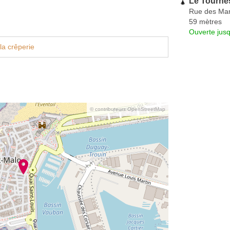
Le Tourne
Rue des Mar
59 mètres
Ouverte jus
la crêperie
© contributeurs OpenStreetMap