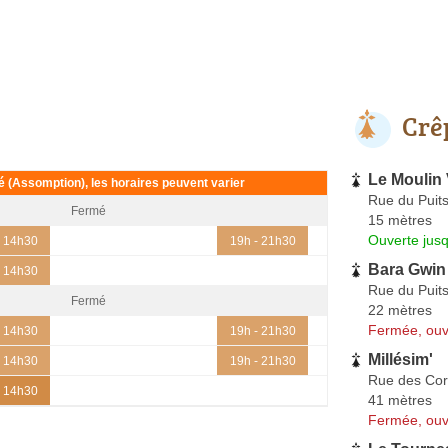
Crê
Le Moulin 
ié (Assomption), les horaires peuvent varier
Rue du Puits
Fermé
15 mètres
Ouverte jus
- 14h30
19h - 21h30
Bara Gwin
- 14h30
Rue du Puits
Fermé
22 mètres
Fermée, ouv
- 14h30
19h - 21h30
Millésim'
- 14h30
19h - 21h30
Rue des Cor
- 14h30
41 mètres
Fermée, ouv