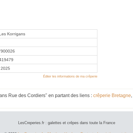
Les Korrigans
7900026
419479
r 2025
Éditer les informations de ma crêperie
ans Rue des Cordiers" en partant des liens :
crêperie Bretagne
LesCreperies.fr : galettes et crêpes dans toute la France