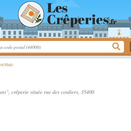
int-Malo
ans", crêperie située
rue des cordiers
, 35400