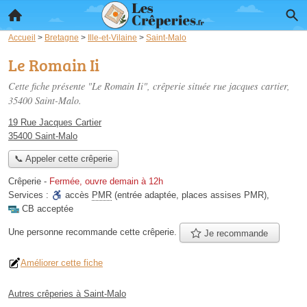
Accueil
>
Bretagne
>
Ille-et-Vilaine
>
Saint-Malo
Le Romain Ii
Cette fiche présente "Le Romain Ii", crêperie située
rue jacques cartier
,
35400 Saint-Malo.
19 Rue Jacques Cartier
35400 Saint-Malo
📞 Appeler cette crêperie
Crêperie
-
Fermée, ouvre demain à 12h
Services :
accès
PMR
(entrée adaptée, places assises PMR)
,
CB acceptée
Une personne
recommande
cette crêperie.
Je recommande
Améliorer cette fiche
Autres crêperies à Saint-Malo