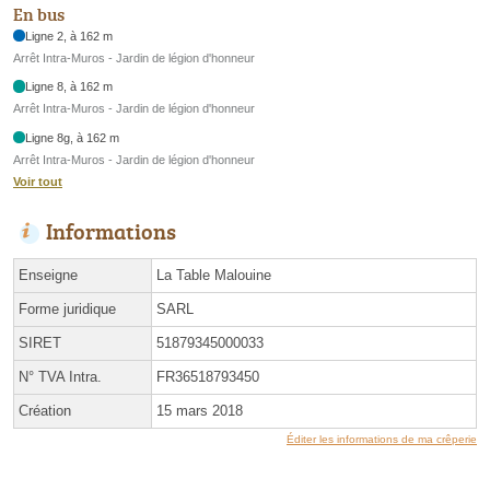
En bus
Ligne 2, à 162 m
Arrêt Intra-Muros - Jardin de légion d'honneur
Ligne 8, à 162 m
Arrêt Intra-Muros - Jardin de légion d'honneur
Ligne 8g, à 162 m
Arrêt Intra-Muros - Jardin de légion d'honneur
Voir tout
Informations
Enseigne
La Table Malouine
Forme juridique
SARL
SIRET
51879345000033
N° TVA Intra.
FR36518793450
Création
15 mars 2018
Éditer les informations de ma crêperie