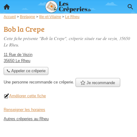
Accueil
>
Bretagne
>
Ille-et-Vilaine
>
Le Rheu
Bob la Crepe
Cette fiche présente "Bob la Crepe", crêperie située
rue de vezin
, 35650
Le Rheu.
11 Rue de Vezin
35650 Le Rheu
📞 Appeler ce crêperie
Une personne
recommande
ce crêperie.
Je recommande
Améliorer cette fiche
Renseigner les horaires
Autres crêperies au Rheu