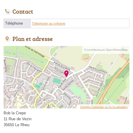
Contact
Téléphone
Téléphoner au crêperie
Plan et adresse
© contributeurs OpenStreetMap
Corriger l’adresse ou la localisation
Bob la Crepe
11 Rue de Vezin
35650 Le Rheu