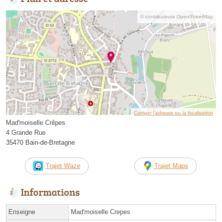
© contributeurs OpenStreetMap
Corriger l’adresse ou la localisation
Mad'moiselle Crêpes
4 Grande Rue
35470 Bain-de-Bretagne
Trajet Waze
Trajet Maps
Informations
Enseigne
Mad'moiselle Crepes