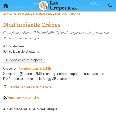
Accueil
>
Bretagne
>
Ille-et-Vilaine
>
Bain-de-Bretagne
Mad'moiselle Crêpes
Cette fiche présente "Mad'moiselle Crêpes", crêperie située
grande rue
,
35470 Bain-de-Bretagne.
4 Grande Rue
35470 Bain-de-Bretagne
📞 Appeler cette crêperie
Crêperie
-
Fermée, ouvre à 19h
Services :
accès
PMR
(parking, entrée adaptée, places assises
PMR, toilettes accessibles)
,
CB acceptée
Recommander cette crêperie
Améliorer cette fiche
Autres crêperies à Bain-de-Bretagne