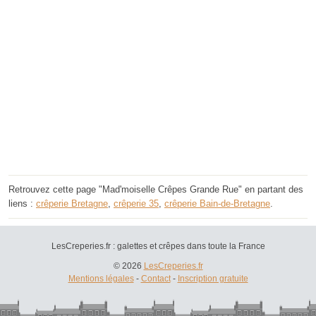
Retrouvez cette page "Mad'moiselle Crêpes Grande Rue" en partant des
liens :
crêperie Bretagne
,
crêperie 35
,
crêperie Bain-de-Bretagne
.
LesCreperies.fr : galettes et crêpes dans toute la France
© 2026
LesCreperies.fr
Mentions légales
-
Contact
-
Inscription gratuite