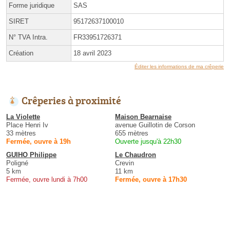
Forme juridique
SAS
SIRET
95172637100010
N° TVA Intra.
FR33951726371
Création
18 avril 2023
Éditer les informations de ma crêperie
Crêperies à proximité
La Violette
Maison Bearnaise
Place Henri Iv
avenue Guillotin de Corson
33 mètres
655 mètres
Fermée, ouvre à 19h
Ouverte jusqu'à 22h30
GUIHO Philippe
Le Chaudron
Poligné
Crevin
5 km
11 km
Fermée, ouvre lundi à 7h00
Fermée, ouvre à 17h30