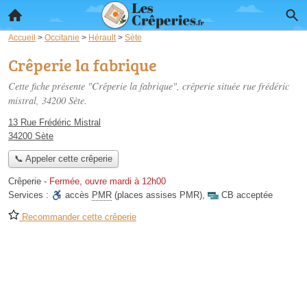
Accueil
>
Occitanie
>
Hérault
>
Sète
Crêperie la fabrique
Cette fiche présente "Crêperie la fabrique", crêperie située
rue frédéric
mistral
, 34200 Sète.
13 Rue Frédéric Mistral
34200 Sète
📞 Appeler cette crêperie
Crêperie
-
Fermée, ouvre mardi à 12h00
Services :
accès
PMR
(places assises PMR)
,
CB acceptée
Recommander cette crêperie