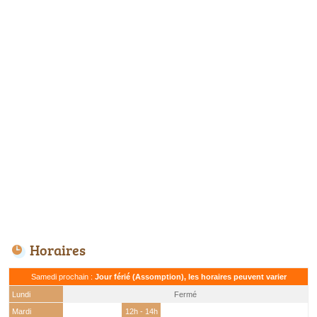
Horaires
Samedi prochain :
Jour férié (Assomption), les horaires peuvent varier
Lundi
Fermé
Mardi
12h - 14h