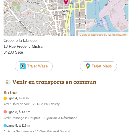
Corriger l’adresse ou la localisation
Crêperie la fabrique
13 Rue Frédéric Mistral
34200 Sète
Trajet Waze
Trajet Maps
Venir en transports en commun
En bus
Ligne 4, à 86 m
Arrêt Hôtel de Ville - 22 Rue Paul Valéry
Ligne 8, à 137 m
Arrêt Passage le Dauphin - 7 Quai de la Résistance
Ligne 5, à 116 m
Arrêt La Savonnerie - 12 Quai Général Durand