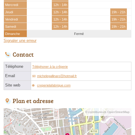
Mercredi
12h - 14h
Jeudi
12h - 14h
19h - 21h
Vendredi
12h - 14h
19h - 21h
Samedi
12h - 14h
19h - 21h
Dimanche
Fermé
Signaler une erreur
Contact
Téléphone
Téléphoner à la crêperie
Email
michelegallinaroⓐhotmail.fr
Site web
creperielafabrique.com
Plan et adresse
© contributeurs OpenStreetMap