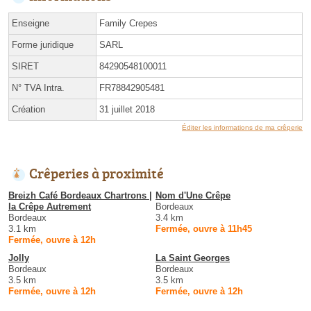
Enseigne
Family Crepes
Forme juridique
SARL
SIRET
84290548100011
N° TVA Intra.
FR78842905481
Création
31 juillet 2018
Éditer les informations de ma crêperie
Crêperies à proximité
Breizh Café Bordeaux Chartrons |
Nom d'Une Crêpe
la Crêpe Autrement
Bordeaux
Bordeaux
3.4 km
3.1 km
Fermée, ouvre à 11h45
Fermée, ouvre à 12h
Jolly
La Saint Georges
Bordeaux
Bordeaux
3.5 km
3.5 km
Fermée, ouvre à 12h
Fermée, ouvre à 12h