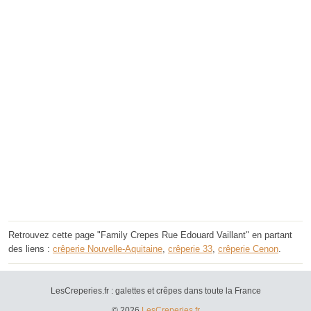
Retrouvez cette page "Family Crepes Rue Edouard Vaillant" en partant
des liens :
crêperie Nouvelle-Aquitaine
,
crêperie 33
,
crêperie Cenon
.
LesCreperies.fr : galettes et crêpes dans toute la France
© 2026
LesCreperies.fr