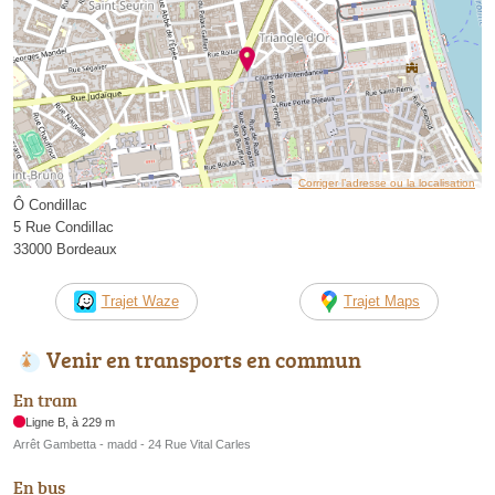
Corriger l’adresse ou la localisation
Ô Condillac
5 Rue Condillac
33000 Bordeaux
Trajet Waze
Trajet Maps
Venir en transports en commun
En tram
Ligne B, à 229 m
Arrêt Gambetta - madd - 24 Rue Vital Carles
En bus