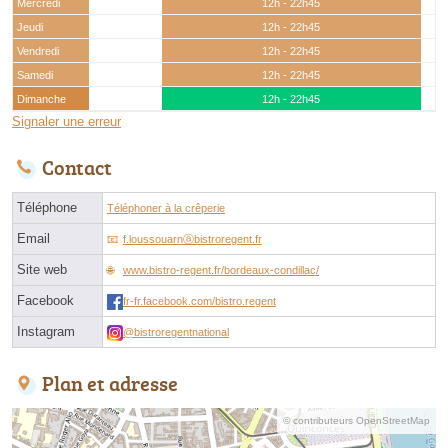
Mercredi
12h - 22h45
Jeudi
12h - 22h45
Vendredi
12h - 22h45
Samedi
12h - 22h45
Dimanche
12h - 22h45
Signaler une erreur
Contact
Téléphone
Téléphoner à la crêperie
Email
f.loussouarnⓐbistroregent.fr
Site web
www.bistro-regent.fr/bordeaux-condillac/
Facebook
fr-fr.facebook.com/bistro.regent
Instagram
@bistroregentnational
Plan et adresse
© contributeurs OpenStreetMap