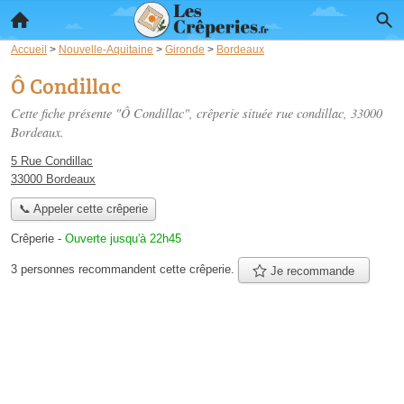
Accueil
>
Nouvelle-Aquitaine
>
Gironde
>
Bordeaux
Ô Condillac
Cette fiche présente "Ô Condillac", crêperie située
rue condillac
, 33000
Bordeaux.
5 Rue Condillac
33000 Bordeaux
📞 Appeler cette crêperie
Crêperie
-
Ouverte jusqu'à 22h45
3 personnes
recommandent
cette crêperie.
Je recommande