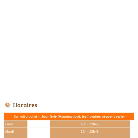
Horaires
Samedi prochain :
Jour férié (Assomption), les horaires peuvent varier
Lundi
12h - 22h45
Mardi
12h - 22h45