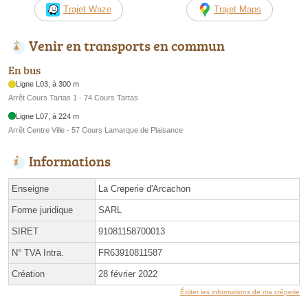
Trajet Waze
Trajet Maps
Venir en transports en commun
En bus
Ligne L03, à 300 m
Arrêt Cours Tartas 1 - 74 Cours Tartas
Ligne L07, à 224 m
Arrêt Centre Ville - 57 Cours Lamarque de Plaisance
Informations
Enseigne
La Creperie d'Arcachon
Forme juridique
SARL
SIRET
91081158700013
N° TVA Intra.
FR63910811587
Création
28 février 2022
Éditer les informations de ma crêperie