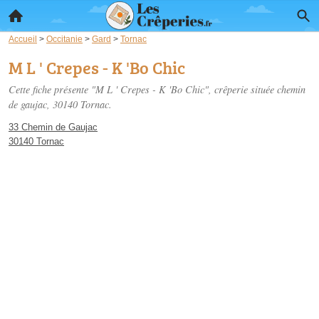
Accueil
>
Occitanie
>
Gard
>
Tornac
M L ' Crepes - K 'Bo Chic
Cette fiche présente "M L ' Crepes - K 'Bo Chic", crêperie située
chemin
de gaujac
, 30140 Tornac.
33 Chemin de Gaujac
30140 Tornac