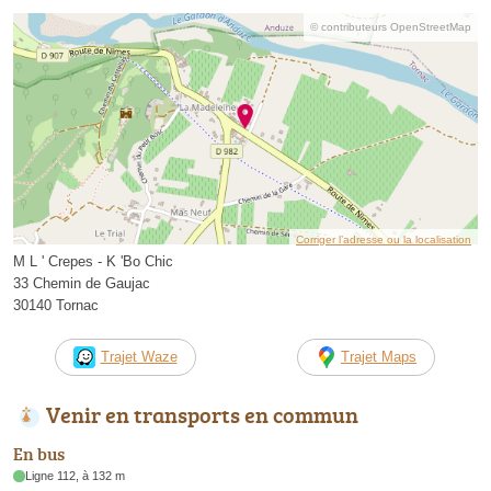
© contributeurs OpenStreetMap
Corriger l’adresse ou la localisation
M L ' Crepes - K 'Bo Chic
33 Chemin de Gaujac
30140 Tornac
Trajet Waze
Trajet Maps
Venir en transports en commun
En bus
Ligne 112, à 132 m